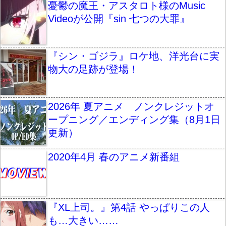
憂鬱の魔王・アスタロト様のMusic
Videoが公開『sin 七つの大罪』
『シン・ゴジラ』ロケ地、洋光台に実
物大の足跡が登場！
2026年 夏アニメ ノンクレジットオ
ープニング／エンディング集（8月1日
更新）
2020年4月 春のアニメ新番組
『XL上司。』第4話 やっぱりこの人
も…大きい……