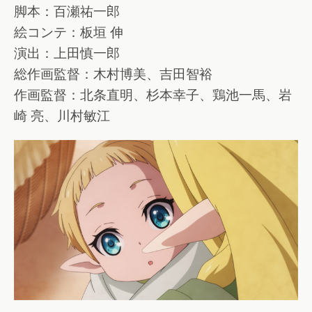
脚本：百瀬祐一郎
絵コンテ：板垣 伸
演出：上田慎一郎
総作画監督：木村博美、吉田智裕
作画監督：北条直明、杉本幸子、鶏池一馬、岩
崎 亮、川村敏江