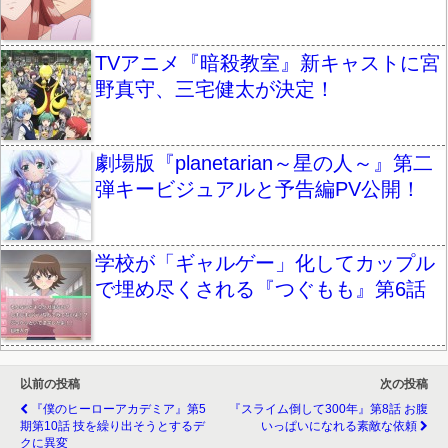
TVアニメ『暗殺教室』新キャストに宮
野真守、三宅健太が決定！
劇場版『planetarian～星の人～』第二
弾キービジュアルと予告編PV公開！
学校が「ギャルゲー」化してカップル
で埋め尽くされる『つぐもも』第6話
以前の投稿
次の投稿
『僕のヒーローアカデミア』第5
『スライム倒して300年』第8話 お腹
期第10話 技を繰り出そうとするデ
いっぱいになれる素敵な依頼
クに異変