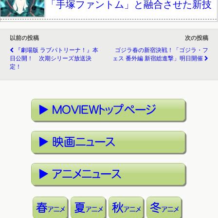
「手塚ファントム」と融合させた新技
以前の投稿
次の投稿
『劇場版 ラブパトリーナ！』本
ゴジラ春の新宿決戦！「ゴジラ・フ
日公開！ 次期シリーズ放送決
ェス 番外編 新宿総進撃」明日開催
定！