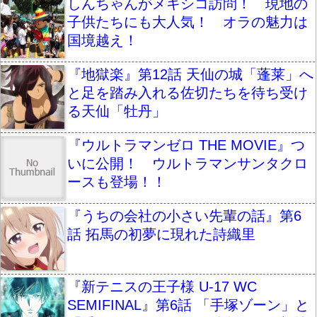
しんちゃんがメキシコ訪問！ 現地の
子供たちにも大人気！ オラの魅力は
国境越え！
『地獄楽』第12話 天仙の城「蓬莱」へ
と足を踏み入れる佐切たちを待ち受け
る天仙「牡丹」
『ウルトラマンゼロ THE MOVIE』つ
いに公開！ ウルトラマンサンタクロ
ースも登場！！
『うちの会社の小さい先輩の話』第6
話 拓馬の初夢に現れた詩織里
『新テニスの王子様 U-17 WC
SEMIFINAL』第6話 「手塚ゾーン」と