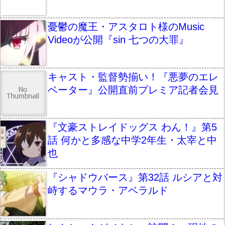
憂鬱の魔王・アスタロト様のMusic
Videoが公開『sin 七つの大罪』
キャスト・監督勢揃い！『悪夢のエレ
ベーター』公開直前プレミア記者会見
『文豪ストレイドッグス わん！』第5
話 何かと多感な中学2年生・太宰と中
也
『シャドウバース』第32話 ルシアと対
峙するマウラ・アベラルド