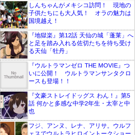
しんちゃんがメキシコ訪問！ 現地の
子供たちにも大人気！ オラの魅力は
国境越え！
『地獄楽』第12話 天仙の城「蓬莱」へ
と足を踏み入れる佐切たちを待ち受け
る天仙「牡丹」
『ウルトラマンゼロ THE MOVIE』つ
いに公開！ ウルトラマンサンタクロ
ースも登場！！
『文豪ストレイドッグス わん！』第5
話 何かと多感な中学2年生・太宰と中
也
フジ、アンヌ、レナ、アリサ。ウルフ
ェスでウルトラヒロイントークショー