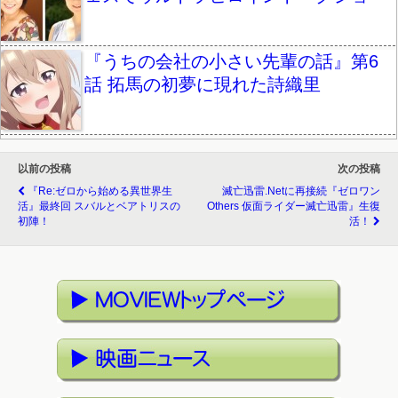
『うちの会社の小さい先輩の話』第6
話 拓馬の初夢に現れた詩織里
以前の投稿
次の投稿
『Re:ゼロから始める異世界生
滅亡迅雷.netに再接続『ゼロワン
活』最終回 スバルとベアトリスの
Others 仮面ライダー滅亡迅雷』生復
初陣！
活！