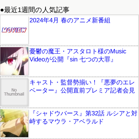
●最近1週間の人気記事
2024年4月 春のアニメ新番組
憂鬱の魔王・アスタロト様のMusic
Videoが公開『sin 七つの大罪』
キャスト・監督勢揃い！『悪夢のエレ
ベーター』公開直前プレミア記者会見
『シャドウバース』第32話 ルシアと対
峙するマウラ・アベラルド