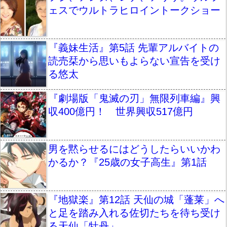
ェスでウルトラヒロイントークショー
『義妹生活』第5話 先輩アルバイトの
読売栞から思いもよらない宣告を受け
る悠太
『劇場版「鬼滅の刃」無限列車編』興
収400億円！ 世界興収517億円
男を黙らせるにはどうしたらいいかわ
かるか？『25歳の女子高生』第1話
『地獄楽』第12話 天仙の城「蓬莱」へ
と足を踏み入れる佐切たちを待ち受け
る天仙「牡丹」