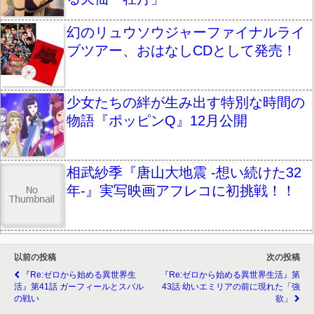
幻のリュウソウジャーファイナルライ
ブツアー、おはなしCDとして発売！
少女たちの絆が生み出す特別な時間の
物語『ポッピンQ』12月公開
相武紗季『唐山大地震 -想い続けた32
年-』実写映画アフレコに初挑戦！！
以前の投稿
次の投稿
『Re:ゼロから始める異世界生
『Re:ゼロから始める異世界生活』第
活』第41話 ガーフィールとスバル
43話 幼いエミリアの前に現れた「強
の戦い
欲」