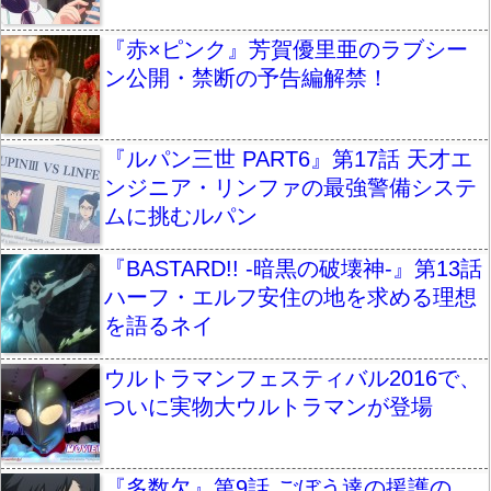
『赤×ピンク』芳賀優里亜のラブシー
ン公開・禁断の予告編解禁！
『ルパン三世 PART6』第17話 天才エ
ンジニア・リンファの最強警備システ
ムに挑むルパン
『BASTARD!! -暗黒の破壊神-』第13話
ハーフ・エルフ安住の地を求める理想
を語るネイ
ウルトラマンフェスティバル2016で、
ついに実物大ウルトラマンが登場
『多数欠』第9話 ごぼう達の援護の