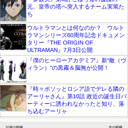
元、皇帝の塔へ突入するチーム実篤た
ち
ウルトラマンとは何なのか？ ウルト
ラマンシリーズ60周年記念ドキュメン
タリー『THE ORIGIN OF
ULTRAMAN』7月3日公開
『僕のヒーローアカデミア』新“敵（ヴ
ィラン）”の黒霧＆脳無が公開！
『時々ボソッとロシア語でデレる隣の
アーリャさん』第10話 政近の誕生日パ
ーティーに誘われなかったと知り、落
ち込むアーリャ
以前の投稿
次の投稿