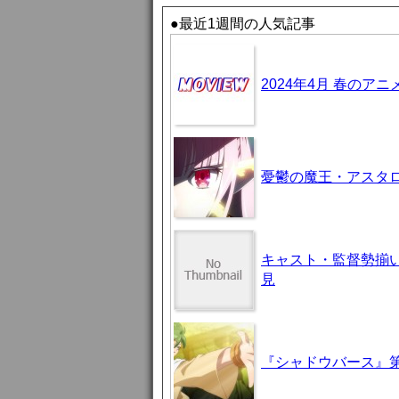
●最近1週間の人気記事
2024年4月 春のア
憂鬱の魔王・アスタロト様
キャスト・監督勢揃
見
『シャドウバース』第