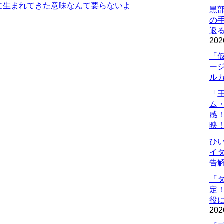
に生まれてきた意味なんて要らないよ
黒
の
返
202
「
ー
ル
「
ム
感
映
ひ
イダ
告
『
定
役に
202