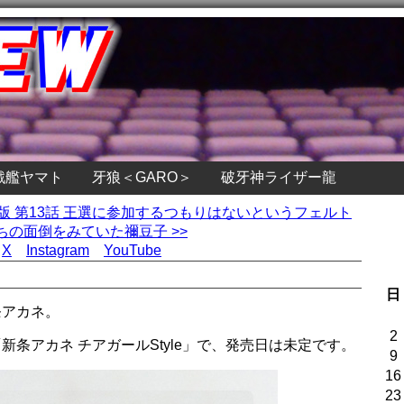
戦艦ヤマト
牙狼＜GARO＞
破牙神ライザー龍
集版 第13話 王選に参加するつもりはないというフェルト
の面倒をみていた禰豆子 >>
X
Instagram
YouTube
日
条アカネ。
2
条アカネ チアガールStyle」で、発売日は未定です。
9
16
23