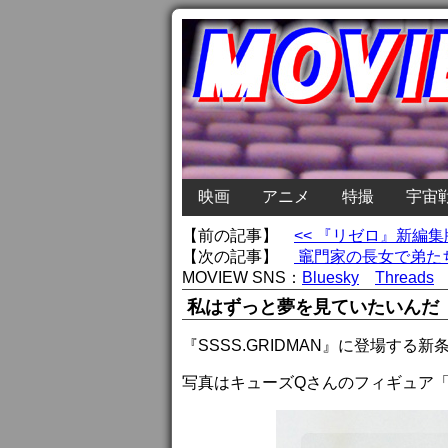
映画
アニメ
特撮
宇宙
【前の記事】
<< 『リゼロ』新編
【次の記事】
竈門家の長女で弟たち
MOVIEW SNS：
Bluesky
Threads
私はずっと夢を見ていたいんだ
『SSSS.GRIDMAN』に登場する新
写真はキューズQさんのフィギュア「新