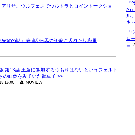
『仮
、アリサ。ウルフェスでウルトラヒロイントークショ
の
ル
キ
『
ロ
先輩の話』第6話 拓馬の初夢に現れた詩織里
目
2
集版 第13話 王選に参加するつもりはないというフェルト
の面倒をみていた禰豆子 >>
18 15:00
MOVIEW