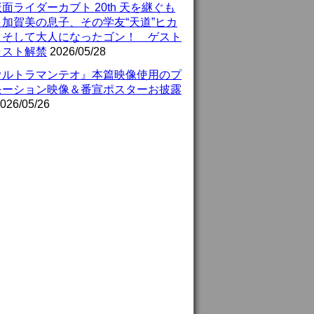
面ライダーカブト 20th 天を継ぐも
』加賀美の息子、その学友“天道”ヒカ
、そして大人になったゴン！ ゲスト
ャスト解禁
2026/05/28
ウルトラマンテオ』本篇映像使用のプ
モーション映像＆番宣ポスターお披露
026/05/26