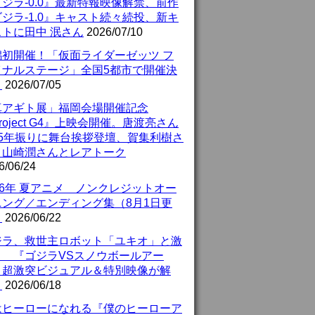
ジラ-0.0』最新特報映像解禁、前作
ジラ-1.0』キャスト続々続投、新キ
ストに田中 泯さん
2026/07/10
潟初開催！「仮面ライダーゼッツ フ
イナルステージ」全国5都市で開催決
！
2026/07/05
真アギト展」福岡会場開催記念
roject G4』上映会開催。唐渡亮さん
25年振りに舞台挨拶登壇、賀集利樹さ
、山崎潤さんとレアトーク
6/06/24
26年 夏アニメ ノンクレジットオー
ニング／エンディング集（8月1日更
）
2026/06/22
ジラ、救世主ロボット「ユキオ」と激
！ 『ゴジラVSスノウボールアー
』超激突ビジュアル＆特別映像が解
！
2026/06/18
はヒーローになれる『僕のヒーローア