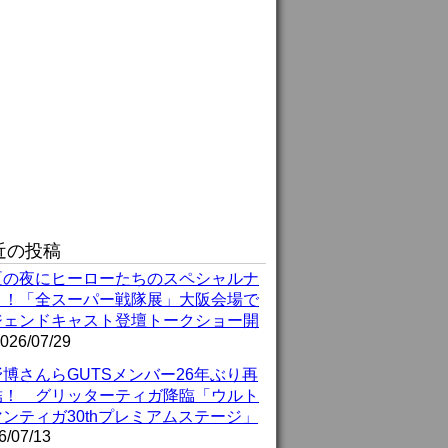
近の投稿
夏の夜にヒーローたちのスペシャルナ
ト！「全スーパー戦隊展」大阪会場で
ジェンドキャスト登壇トークショー開
026/07/29
博さんらGUTSメンバー26年ぶり再
結！ グリッターティガ降臨「ウルト
ンティガ30thプレミアムステージ」
6/07/13