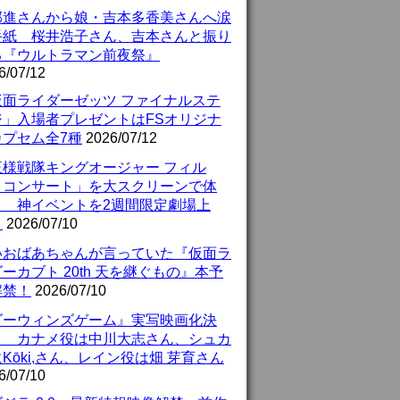
部進さんから娘・吉本多香美さんへ涙
手紙 桜井浩子さん、吉本さんと振り
る『ウルトラマン前夜祭』
6/07/12
仮面ライダーゼッツ ファイナルステ
ジ」入場者プレゼントはFSオリジナ
カプセム全7種
2026/07/12
王様戦隊キングオージャー フィル
・コンサート」を大スクリーンで体
！ 神イベントを2週間限定劇場上
！
2026/07/10
いおばあちゃんが言っていた『仮面ラ
ーカブト 20th 天を継ぐもの』本予
解禁！
2026/07/10
ダーウィンズゲーム』実写映画化決
！ カナメ役は中川大志さん、シュカ
Kōki,さん、レイン役は畑 芽育さん
6/07/10