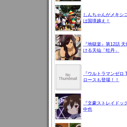
しんちゃんがメキシ
は国境越え！
『地獄楽』第12話 
ける天仙「牡丹」
『ウルトラマンゼロ 
ロースも登場！！
『文豪ストレイドッグ
中也