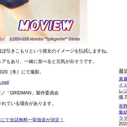
ほぼ引きこもりという彼女のイメージを払拭しますね。
ュアもあり、一緒に並べると元気が出そうです。
最
2020［冬］にて撮影。
真
.net/
イ
レ
宮哲／「GRIDMAN」製作委員会
催
2
されている場合があります。
長野
集
ラマ
生放送にて全話無料一挙放送が決定！
202