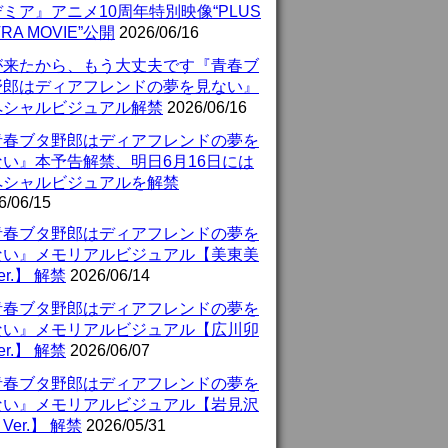
ミア』アニメ10周年特別映像“PLUS
TRA MOVIE”公開
2026/06/16
が来たから、もう大丈夫です『青春ブ
野郎はディアフレンドの夢を見ない』
ペシャルビジュアル解禁
2026/06/16
青春ブタ野郎はディアフレンドの夢を
ない』本予告解禁、明日6月16日には
ペシャルビジュアルを解禁
6/06/15
青春ブタ野郎はディアフレンドの夢を
ない』メモリアルビジュアル【美東美
er.】 解禁
2026/06/14
青春ブタ野郎はディアフレンドの夢を
ない』メモリアルビジュアル【広川卯
er.】 解禁
2026/06/07
青春ブタ野郎はディアフレンドの夢を
ない』メモリアルビジュアル【岩見沢
Ver.】 解禁
2026/05/31