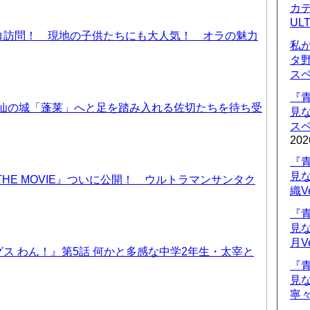
カデ
UL
コ訪問！ 現地の子供たちにも大人気！ オラの魅力
私
タ
ス
『
天仙の城「蓬莱」へと足を踏み入れる佐切たちを待ち受
見
ス
202
『
見
THE MOVIE』ついに公開！ ウルトラマンサンタク
織V
『
見
月V
ス わん！』第5話 何かと多感な中学2年生・太宰と
『
見
寧々