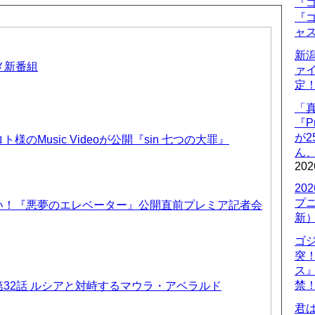
『ゴ
『ゴ
ャ
新
ニメ新番組
ァ
定
「
『P
が
のMusic Videoが公開『sin 七つの大罪』
ん
202
20
プ
い！『悪夢のエレベーター』公開直前プレミア記者会
新
ゴ
突
ス
禁
32話 ルシアと対峙するマウラ・アベラルド
君