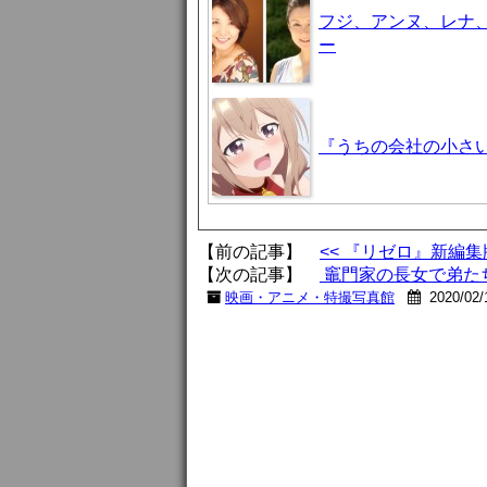
フジ、アンヌ、レナ
ー
『うちの会社の小さい
【前の記事】
<< 『リゼロ』新編
【次の記事】
竈門家の長女で弟たち
映画・アニメ・特撮写真館
2020/02/