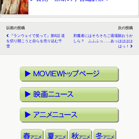
以前の投稿
次の投稿
『ランウェイで笑って』第6話 道
邪魔者にはそろそろご退場願おうか
を切り開こうと自らを売り込む千
しら？ ふふふっ……あっはははは
雪
はっ！