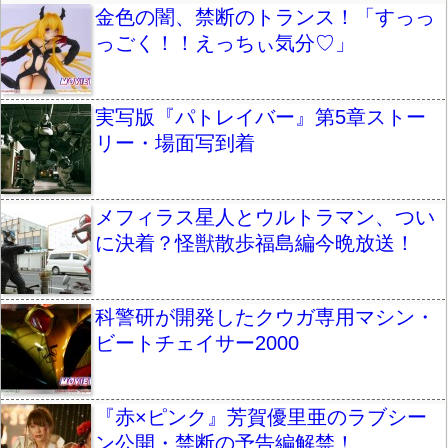
金色の闇、禁断のトランス！「すっっ
っごく！！えっちぃ気分♡」
実写版『パトレイバー』第5章ストー
リー・場面写到着
メフィラス星人とウルトラマン、つい
に決着？怪獣散歩福島編今晩放送！
科警研が開発したクウガ専用マシン・
ビートチェイサー2000
『赤×ピンク』芳賀優里亜のラブシー
ン公開・禁断の予告編解禁！