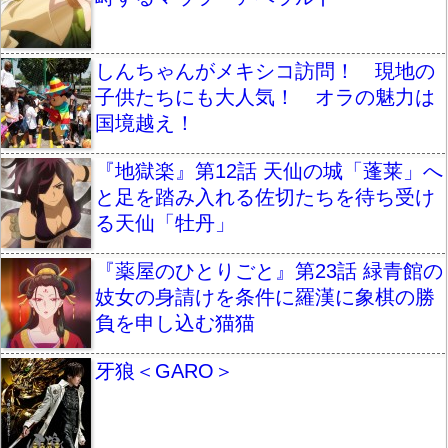
しんちゃんがメキシコ訪問！ 現地の
子供たちにも大人気！ オラの魅力は
国境越え！
『地獄楽』第12話 天仙の城「蓬莱」へ
と足を踏み入れる佐切たちを待ち受け
る天仙「牡丹」
『薬屋のひとりごと』第23話 緑青館の
妓女の身請けを条件に羅漢に象棋の勝
負を申し込む猫猫
牙狼＜GARO＞