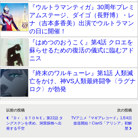
『ウルトラマンティガ』30周年プレミ
アムステージ、ダイゴ（長野博）・レ
ナ（吉本多香美）出演でウルトラマン
の日に開催！
『はめつのおうこく』第4話 クロエを
蘇らせるための復活の儀式に臨むアド
ニス
『終末のワルキューレ』第1話 人類滅
亡をかけ、神VS人類最終闘争〈ラグナ
ロク〉が勃発
以前の投稿
次の投稿
『Ｄｒ．ＳＴＯＮＥ』第22話 タ
TVアニメ『マギアレコード』1月4日
ングステンを求め、洞窟探検へ出
放送開始！ClariS「アリシア」初解
発する千空
禁