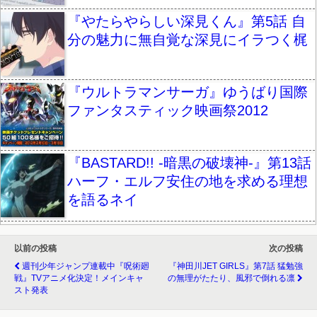
『やたらやらしい深見くん』第5話 自
分の魅力に無自覚な深見にイラつく梶
『ウルトラマンサーガ』ゆうばり国際
ファンタスティック映画祭2012
『BASTARD!! -暗黒の破壊神-』第13話
ハーフ・エルフ安住の地を求める理想
を語るネイ
以前の投稿
次の投稿
週刊少年ジャンプ連載中『呪術廻
『神田川JET GIRLS』第7話 猛勉強
戦』TVアニメ化決定！メインキャ
の無理がたたり、風邪で倒れる凛
スト発表