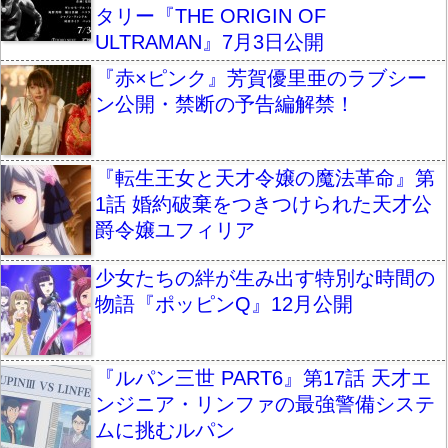
タリー『THE ORIGIN OF
ULTRAMAN』7月3日公開
『赤×ピンク』芳賀優里亜のラブシー
ン公開・禁断の予告編解禁！
『転生王女と天才令嬢の魔法革命』第
1話 婚約破棄をつきつけられた天才公
爵令嬢ユフィリア
少女たちの絆が生み出す特別な時間の
物語『ポッピンQ』12月公開
『ルパン三世 PART6』第17話 天才エ
ンジニア・リンファの最強警備システ
ムに挑むルパン