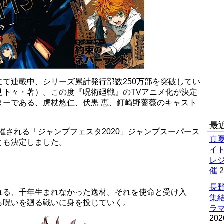
て連載中、シリーズ累計発行部数250万部を突破してい
見下々・著）。この度『呪術廻戦』のTVアニメ化が決定
ターである、虎杖悠仁、伏黒 恵、釘崎野薔薇のキャスト
最
開催される「ジャンプフェスタ2020」ジャンプスーパース
真
とも決定しました。
イ
レ
催
2
長野
れる、千年生まれなかった逸材。それを使命と受け入
集
ら呪いを廻る戦いに身を投じていく。
ラマ
202