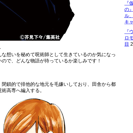
『仮
の
ル
キ
『
ロ
目
2
ト
んな想いを秘めて呪術師として生きているのか気になっ
いので、どんな物語が待っているか楽しみです！
。閉鎖的で排他的な地元を毛嫌いしており、田舎から都
呪術高専へ編入する。