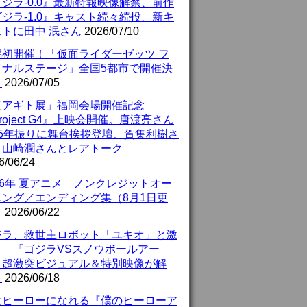
ジラ-0.0』最新特報映像解禁、前作
ジラ-1.0』キャスト続々続投、新キ
ストに田中 泯さん
2026/07/10
潟初開催！「仮面ライダーゼッツ フ
イナルステージ」全国5都市で開催決
！
2026/07/05
真アギト展」福岡会場開催記念
roject G4』上映会開催。唐渡亮さん
25年振りに舞台挨拶登壇、賀集利樹さ
、山崎潤さんとレアトーク
6/06/24
26年 夏アニメ ノンクレジットオー
ニング／エンディング集（8月1日更
）
2026/06/22
ジラ、救世主ロボット「ユキオ」と激
！ 『ゴジラVSスノウボールアー
』超激突ビジュアル＆特別映像が解
！
2026/06/18
はヒーローになれる『僕のヒーローア