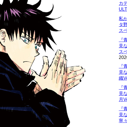
カデ
UL
私
タ
ス
『
見
ス
202
『
見
織V
『
見
月V
『
見
寧々