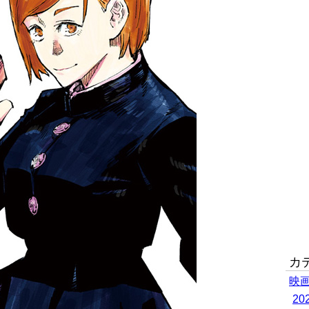
カ
映
2