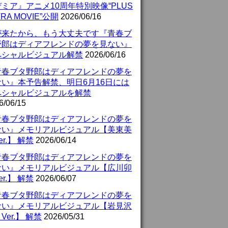
ミア』アニメ10周年特別映像“PLUS
TRA MOVIE”公開
2026/06/16
が来たから、もう大丈夫です『青春ブ
野郎はディアフレンドの夢を見ない』
ペシャルビジュアル解禁
2026/06/16
青春ブタ野郎はディアフレンドの夢を
ない』本予告解禁、明日6月16日には
ペシャルビジュアルを解禁
6/06/15
青春ブタ野郎はディアフレンドの夢を
ない』メモリアルビジュアル【美東美
er.】 解禁
2026/06/14
青春ブタ野郎はディアフレンドの夢を
ない』メモリアルビジュアル【広川卯
er.】 解禁
2026/06/07
青春ブタ野郎はディアフレンドの夢を
ない』メモリアルビジュアル【岩見沢
Ver.】 解禁
2026/05/31