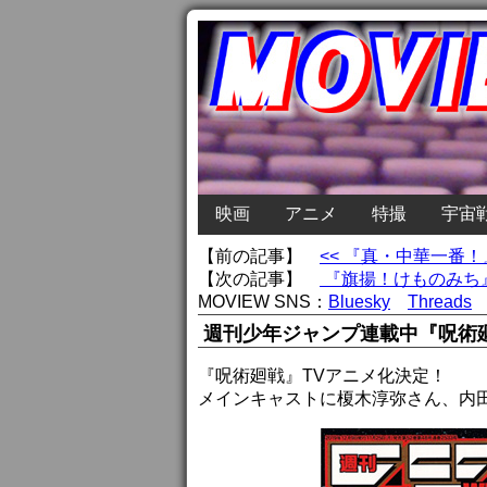
映画
アニメ
特撮
宇宙
【前の記事】
<< 『真・中華一番
【次の記事】
『旗揚！けものみち』
MOVIEW SNS：
Bluesky
Threads
週刊少年ジャンプ連載中『呪術
『呪術廻戦』TVアニメ化決定！
メインキャストに榎木淳弥さん、内