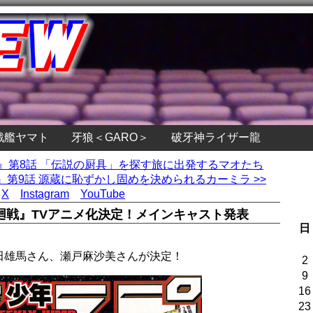
戦艦ヤマト
牙狼＜GARO＞
破牙神ライザー龍
！』第8話 「伝説の厨具」を探す旅に出発するマオたち
第9話 源蔵に恥ずかし固めを決められるカーミラ >>
X
Instagram
YouTube
廻戦』TVアニメ化決定！メインキャスト発表
日
田雄馬さん、瀬戸麻沙美さんが決定！
2
9
16
23