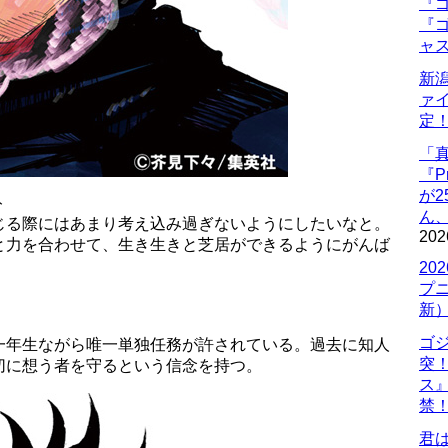
『ゴ
『ゴ
ャ
新
ァ
定
「
『P
が
ト
ん
じる際にはあまり考え込み過ぎないようにしたいなと。
202
と力を合わせて、生き生きと芝居ができるようにがんば
20
プ
新
ゴ
一年生ながら唯一単独任務が許されている。過去に知人
突
切に想う者を守るという信念を持つ。
ス
禁
君