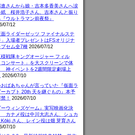
部進さんから娘・吉本多香美さんへ涙
手紙 桜井浩子さん、吉本さんと振り
る『ウルトラマン前夜祭』
6/07/12
仮面ライダーゼッツ ファイナルステ
ジ」入場者プレゼントはFSオリジナ
カプセム全7種
2026/07/12
王様戦隊キングオージャー フィル
・コンサート」を大スクリーンで体
！ 神イベントを2週間限定劇場上
！
2026/07/10
いおばあちゃんが言っていた『仮面ラ
ーカブト 20th 天を継ぐもの』本予
解禁！
2026/07/10
ダーウィンズゲーム』実写映画化決
！ カナメ役は中川大志さん、シュカ
Kōki,さん、レイン役は畑 芽育さん
6/07/10