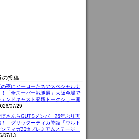
近の投稿
夏の夜にヒーローたちのスペシャルナ
ト！「全スーパー戦隊展」大阪会場で
ジェンドキャスト登壇トークショー開
026/07/29
博さんらGUTSメンバー26年ぶり再
結！ グリッターティガ降臨「ウルト
ンティガ30thプレミアムステージ」
6/07/13