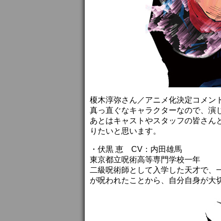
榎木淳弥さん／アニメ化決定コメン
真っ直ぐなキャラクターなので、演
あとはキャストやスタッフの皆さん
りたいと思います。
・伏黒 恵 CV：内田雄馬
東京都立呪術高等専門学校一年
二級呪術師として入学した天才で、
が呪われたことから、自分自身が大