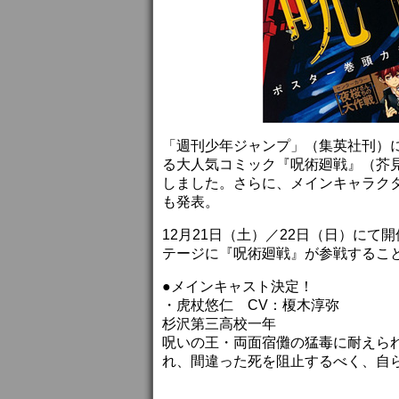
「週刊少年ジャンプ」（集英社刊）に
る大人気コミック『呪術廻戦』（芥
しました。さらに、メインキャラク
も発表。
12月21日（土）／22日（日）にて
テージに『呪術廻戦』が参戦するこ
●メインキャスト決定！
・虎杖悠仁 CV：榎木淳弥
杉沢第三高校一年
呪いの王・両面宿儺の猛毒に耐えら
れ、間違った死を阻止するべく、自