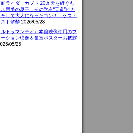
面ライダーカブト 20th 天を継ぐも
』加賀美の息子、その学友“天道”ヒカ
、そして大人になったゴン！ ゲスト
ャスト解禁
2026/05/28
ウルトラマンテオ』本篇映像使用のプ
モーション映像＆番宣ポスターお披露
026/05/26