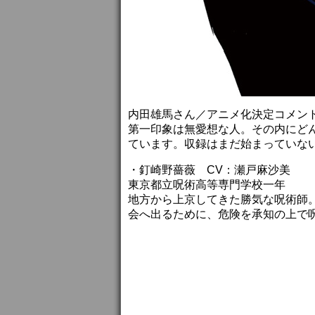
内田雄馬さん／アニメ化決定コメン
第一印象は無愛想な人。その内にど
ています。収録はまだ始まっていな
・釘崎野薔薇 CV：瀬戸麻沙美
東京都立呪術高等専門学校一年
地方から上京してきた勝気な呪術師
会へ出るために、危険を承知の上で