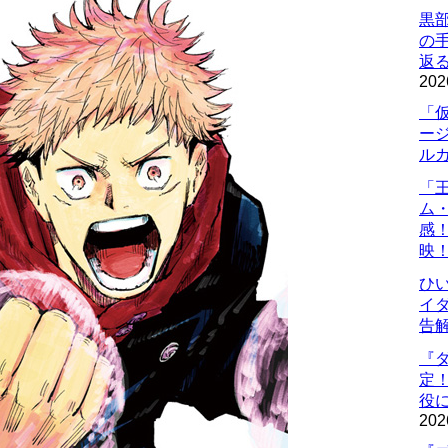
黒
の
返
202
「
ー
ル
「
ム
感
映
ひ
イダ
告
『
定
役に
202