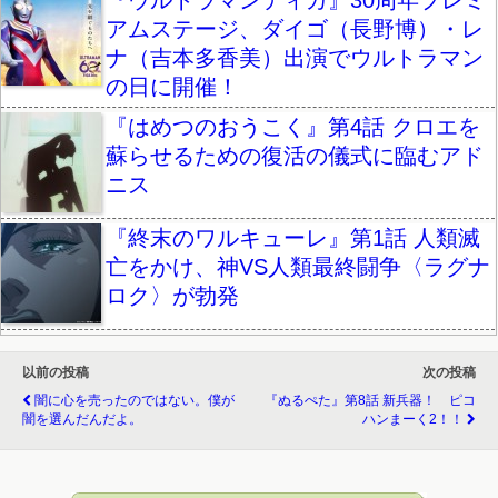
アムステージ、ダイゴ（長野博）・レ
ナ（吉本多香美）出演でウルトラマン
の日に開催！
『はめつのおうこく』第4話 クロエを
蘇らせるための復活の儀式に臨むアド
ニス
『終末のワルキューレ』第1話 人類滅
亡をかけ、神VS人類最終闘争〈ラグナ
ロク〉が勃発
以前の投稿
次の投稿
闇に心を売ったのではない。僕が
『ぬるぺた』第8話 新兵器！ ピコ
闇を選んだんだよ。
ハンまーく2！！