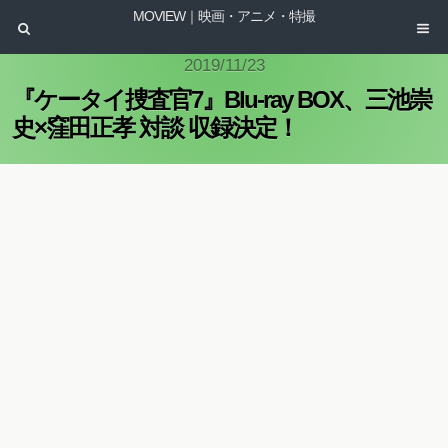
MOVIEW｜映画・アニメ・特撮
2019/11/23
『ケータイ捜査官7』Blu-ray BOX、三池崇
史×窪田正孝 対談 収録決定！