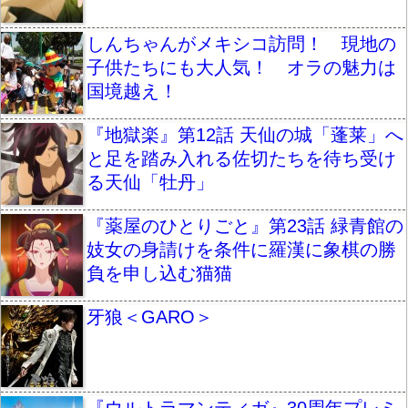
しんちゃんがメキシコ訪問！ 現地の
子供たちにも大人気！ オラの魅力は
国境越え！
『地獄楽』第12話 天仙の城「蓬莱」へ
と足を踏み入れる佐切たちを待ち受け
る天仙「牡丹」
『薬屋のひとりごと』第23話 緑青館の
妓女の身請けを条件に羅漢に象棋の勝
負を申し込む猫猫
牙狼＜GARO＞
『ウルトラマンティガ』30周年プレミ