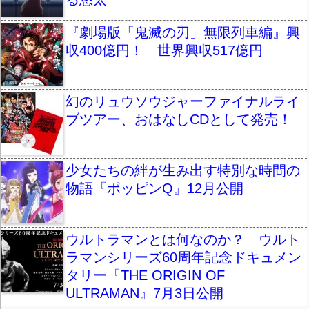
『劇場版「鬼滅の刃」無限列車編』興
収400億円！ 世界興収517億円
幻のリュウソウジャーファイナルライ
ブツアー、おはなしCDとして発売！
少女たちの絆が生み出す特別な時間の
物語『ポッピンQ』12月公開
ウルトラマンとは何なのか？ ウルト
ラマンシリーズ60周年記念ドキュメン
タリー『THE ORIGIN OF
ULTRAMAN』7月3日公開