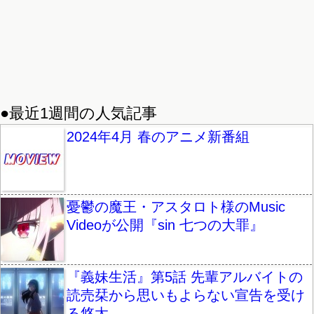
●最近1週間の人気記事
2024年4月 春のアニメ新番組
憂鬱の魔王・アスタロト様のMusic
Videoが公開『sin 七つの大罪』
『義妹生活』第5話 先輩アルバイトの
読売栞から思いもよらない宣告を受け
る悠太