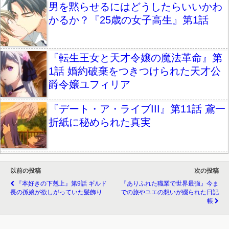
男を黙らせるにはどうしたらいいかわ
かるか？『25歳の女子高生』第1話
『転生王女と天才令嬢の魔法革命』第
1話 婚約破棄をつきつけられた天才公
爵令嬢ユフィリア
『デート・ア・ライブIII』第11話 鳶一
折紙に秘められた真実
以前の投稿
次の投稿
『本好きの下剋上』第9話 ギルド
『ありふれた職業で世界最強』今ま
長の孫娘が欲しがっていた髪飾り
での旅やユエの想いが綴られた日記
帳