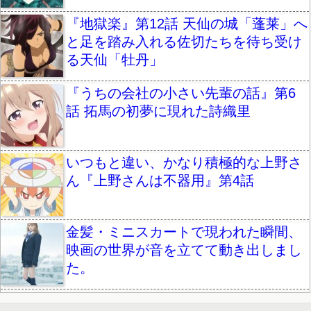
『地獄楽』第12話 天仙の城「蓬莱」へ
と足を踏み入れる佐切たちを待ち受け
る天仙「牡丹」
『うちの会社の小さい先輩の話』第6
話 拓馬の初夢に現れた詩織里
いつもと違い、かなり積極的な上野さ
ん『上野さんは不器用』第4話
金髪・ミニスカートで現われた瞬間、
映画の世界が音を立てて動き出しまし
た。