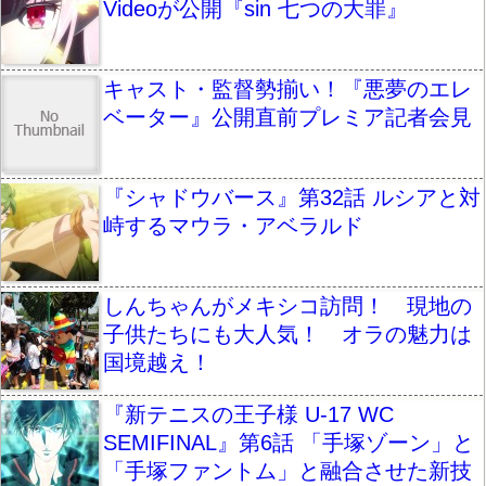
Videoが公開『sin 七つの大罪』
キャスト・監督勢揃い！『悪夢のエレ
ベーター』公開直前プレミア記者会見
『シャドウバース』第32話 ルシアと対
峙するマウラ・アベラルド
しんちゃんがメキシコ訪問！ 現地の
子供たちにも大人気！ オラの魅力は
国境越え！
『新テニスの王子様 U-17 WC
SEMIFINAL』第6話 「手塚ゾーン」と
「手塚ファントム」と融合させた新技