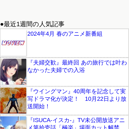
●最近1週間の人気記事
2024年4月 春のアニメ新番組
『夫婦交歓』最終回 あの旅行では叶わ
なかった夫婦での入浴
『ウイングマン』40周年を記念して実
写ドラマ化が決定！ 10月22日より放
送開始！
『ISUCA-イスカ-』TV未公開放送アニ
メ第拾壱話「極楽」場面カット解禁