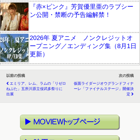
『赤×ピンク』芳賀優里亜のラブシー
ン公開・禁断の予告編解禁！
2026年 夏アニメ ノンクレジットオ
ープニング／エンディング集（8月1日
更新）
以前の投稿
次の投稿
エミリア、レム、ラムの「リゼロ
仮面ライダージオウグランドフィナ
ねぷた」五所川原立佞武多祭りに
ーレ「ファイナルステージ」開催決
出展
定