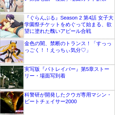
『ぐらんぶる』Season 2 第4話 女子大
学園祭チケットをめぐって始まる、欲
望に塗れた醜いアピール合戦
金色の闇、禁断のトランス！「すっっ
っごく！！えっちぃ気分♡」
実写版『パトレイバー』第5章ストー
リー・場面写到着
科警研が開発したクウガ専用マシン・
ビートチェイサー2000