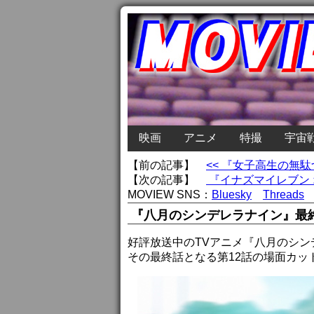
映画
アニメ
特撮
宇宙
【前の記事】
<< 『女子高生の無
【次の記事】
『イナズマイレブン 
MOVIEW SNS：
Bluesky
Threads
『八月のシンデレラナイン』最
好評放送中のTVアニメ『八月のシン
その最終話となる第12話の場面カッ