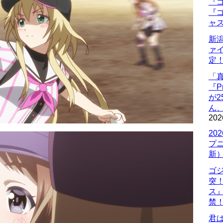
『ゴ
『ゴ
ャ
新
ァ
定
「
『P
が
ん
202
20
プ
新
ゴ
突
ス
禁
君