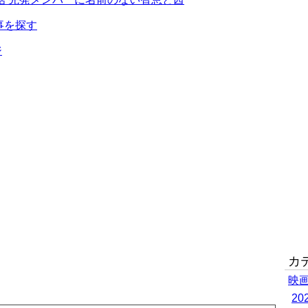
事を探す
ジ
カ
映
2