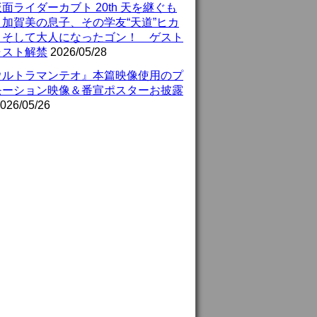
面ライダーカブト 20th 天を継ぐも
』加賀美の息子、その学友“天道”ヒカ
、そして大人になったゴン！ ゲスト
ャスト解禁
2026/05/28
ウルトラマンテオ』本篇映像使用のプ
モーション映像＆番宣ポスターお披露
026/05/26