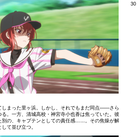
30
てしまった里ヶ浜。しかし、それでもまだ同点――さら
つる。一方、清城高校・神宮寺小也香は焦っていた。彼
た別の、キャプテンとしての責任感……。その焦燥が解
として並び立つ。