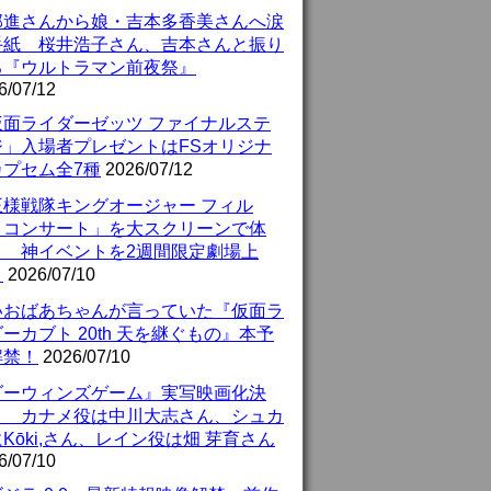
部進さんから娘・吉本多香美さんへ涙
手紙 桜井浩子さん、吉本さんと振り
る『ウルトラマン前夜祭』
6/07/12
仮面ライダーゼッツ ファイナルステ
ジ」入場者プレゼントはFSオリジナ
カプセム全7種
2026/07/12
王様戦隊キングオージャー フィル
・コンサート」を大スクリーンで体
！ 神イベントを2週間限定劇場上
！
2026/07/10
いおばあちゃんが言っていた『仮面ラ
ーカブト 20th 天を継ぐもの』本予
解禁！
2026/07/10
ダーウィンズゲーム』実写映画化決
！ カナメ役は中川大志さん、シュカ
Kōki,さん、レイン役は畑 芽育さん
6/07/10