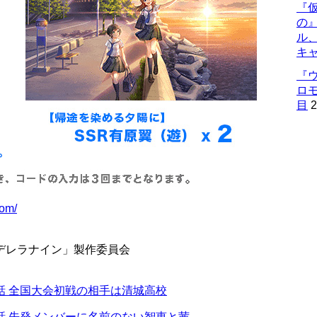
『仮
の
ル
キ
『
ロ
目
2
com/
月のシンデレラナイン」製作委員会
話 全国大会初戦の相手は清城高校
話 先発メンバーに名前のない智恵と茜