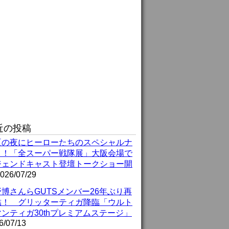
近の投稿
夏の夜にヒーローたちのスペシャルナ
ト！「全スーパー戦隊展」大阪会場で
ジェンドキャスト登壇トークショー開
026/07/29
博さんらGUTSメンバー26年ぶり再
結！ グリッターティガ降臨「ウルト
ンティガ30thプレミアムステージ」
6/07/13