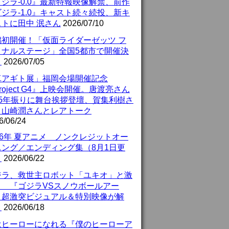
ジラ-0.0』最新特報映像解禁、前作
ジラ-1.0』キャスト続々続投、新キ
ストに田中 泯さん
2026/07/10
潟初開催！「仮面ライダーゼッツ フ
イナルステージ」全国5都市で開催決
！
2026/07/05
真アギト展」福岡会場開催記念
roject G4』上映会開催。唐渡亮さん
25年振りに舞台挨拶登壇、賀集利樹さ
、山崎潤さんとレアトーク
6/06/24
26年 夏アニメ ノンクレジットオー
ニング／エンディング集（8月1日更
）
2026/06/22
ジラ、救世主ロボット「ユキオ」と激
！ 『ゴジラVSスノウボールアー
』超激突ビジュアル＆特別映像が解
！
2026/06/18
はヒーローになれる『僕のヒーローア