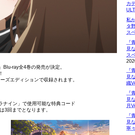
カデ
UL
私
タ
ス
『
見
ス
202
lu-ray全4巻の発売が決定。
『
！
見
ターズエディションで収録されます。
織V
『
見
レラナイン」で使用可能な特典コード
月V
は3回までとなります。
『
見
寧々