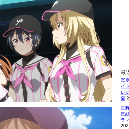
最
真
イ
レ
催
2
長野
集
ラマ
202