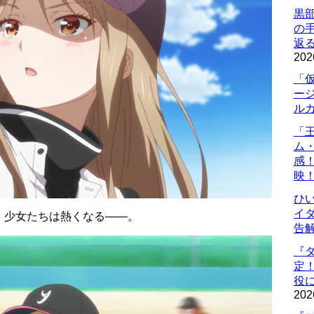
黒
の
返
202
「
ー
ル
「
ム
感
映
ひ
イダ
、少女たちは熱くなる――。
告
『
定
役に
202