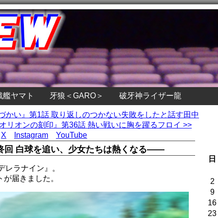
戦艦ヤマト
牙狼＜GARO＞
破牙神ライザー龍
駄づかい』第1話 取り返しのつかない失敗をしたと話す田中
オリオンの刻印』第36話 熱い戦いに胸を躍るフロイ >>
X
Instagram
YouTube
終回 白球を追い、少女たちは熱くなる――
日
デレラナイン』。
トが届きました。
2
9
16
23