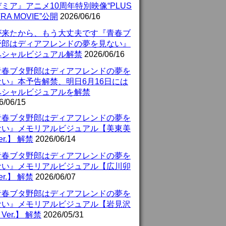
ミア』アニメ10周年特別映像“PLUS
TRA MOVIE”公開
2026/06/16
が来たから、もう大丈夫です『青春ブ
野郎はディアフレンドの夢を見ない』
ペシャルビジュアル解禁
2026/06/16
青春ブタ野郎はディアフレンドの夢を
ない』本予告解禁、明日6月16日には
ペシャルビジュアルを解禁
6/06/15
青春ブタ野郎はディアフレンドの夢を
ない』メモリアルビジュアル【美東美
er.】 解禁
2026/06/14
青春ブタ野郎はディアフレンドの夢を
ない』メモリアルビジュアル【広川卯
er.】 解禁
2026/06/07
青春ブタ野郎はディアフレンドの夢を
ない』メモリアルビジュアル【岩見沢
Ver.】 解禁
2026/05/31