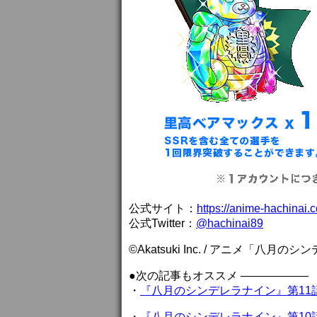
公式サイト：
https://anime-hachinai.
公式Twitter：
@hachinai89
©Akatsuki Inc. / アニメ「八
●次の記事もオススメ ——————
・
『八月のシンデレラナイン』第11
・
『八月のシンデレラナイン』第10