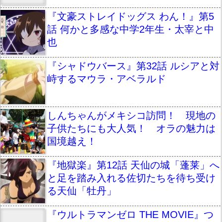
『文豪ストレイドッグス わん！』第5
話 何かと多感な中学2年生・太宰と中
也
『シャドウバース』第32話 ルシアと対
峙するマウラ・アベラルド
しんちゃんがメキシコ訪問！ 現地の
子供たちにも大人気！ オラの魅力は
国境越え！
『地獄楽』第12話 天仙の城「蓬莱」へ
と足を踏み入れる佐切たちを待ち受け
る天仙「牡丹」
『ウルトラマンゼロ THE MOVIE』つ