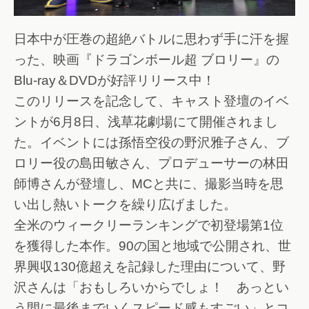
日本中が圧巻の超絶バトルに思わず手に汗を握
った、映画『ドラゴンボール超 ブロリー』の
Blu-ray＆DVDが好評リリース中！
このリリースを記念して、キャスト登壇のイベ
ントが6月8日、浅草花劇場にて開催されまし
た。イベントには孫悟空役の野沢雅子さん、ブ
ロリー役の島田敏さん、プロデューサーの林田
師博さんが登壇し、MCと共に、撮影当時を思
い出し熱いトークを繰り広げました。
全米のウィークリーランキングで初登場第1位
を獲得した本作。90の国と地域で公開され、世
界興収130億超えを記録した理由について、野
沢さんは「おもしろいからでしょ！ あっとい
う間に最後までいくスピード感もすごい」とコ