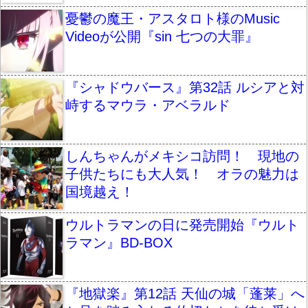
憂鬱の魔王・アスタロト様のMusic
Videoが公開『sin 七つの大罪』
『シャドウバース』第32話 ルシアと対
峙するマウラ・アベラルド
しんちゃんがメキシコ訪問！ 現地の
子供たちにも大人気！ オラの魅力は
国境越え！
ウルトラマンの日に発売開始『ウルト
ラマン』BD-BOX
『地獄楽』第12話 天仙の城「蓬莱」へ