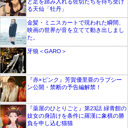
と足を踏み入れる佐切たちを待ち受け
る天仙「牡丹」
金髪・ミニスカートで現われた瞬間、
映画の世界が音を立てて動き出しまし
た。
牙狼＜GARO＞
『赤×ピンク』芳賀優里亜のラブシー
ン公開・禁断の予告編解禁！
『薬屋のひとりごと』第23話 緑青館の
妓女の身請けを条件に羅漢に象棋の勝
負を申し込む猫猫