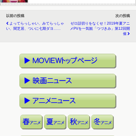
以前の投稿
次の投稿
よってらっしゃい、みてらっしゃ
ゼロ話切りをなくせ！2019年夏アニ
い、闇芝居、ついに七期ダヨ……
メPVを一気観「つづきみ」第12回開
催