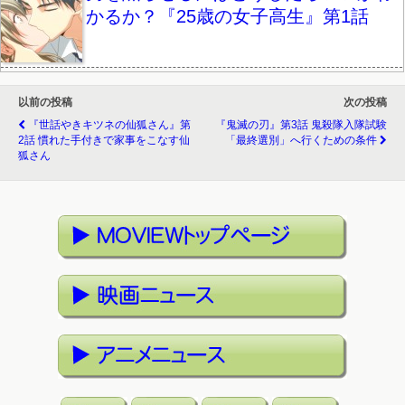
かるか？『25歳の女子高生』第1話
以前の投稿
次の投稿
『世話やきキツネの仙狐さん』第
『鬼滅の刃』第3話 鬼殺隊入隊試験
2話 慣れた手付きで家事をこなす仙
「最終選別」へ行くための条件
狐さん