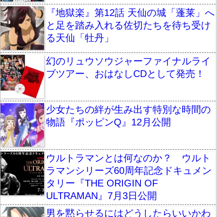
『地獄楽』第12話 天仙の城「蓬莱」へ
と足を踏み入れる佐切たちを待ち受け
る天仙「牡丹」
幻のリュウソウジャーファイナルライ
ブツアー、おはなしCDとして発売！
少女たちの絆が生み出す特別な時間の
物語『ポッピンQ』12月公開
ウルトラマンとは何なのか？ ウルト
ラマンシリーズ60周年記念ドキュメン
タリー『THE ORIGIN OF
ULTRAMAN』7月3日公開
男を黙らせるにはどうしたらいいかわ