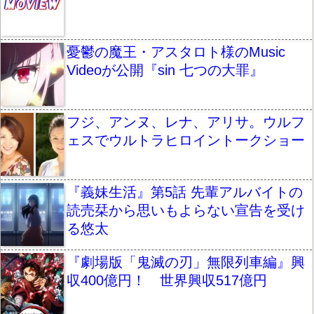
憂鬱の魔王・アスタロト様のMusic
Videoが公開『sin 七つの大罪』
フジ、アンヌ、レナ、アリサ。ウルフ
ェスでウルトラヒロイントークショー
『義妹生活』第5話 先輩アルバイトの
読売栞から思いもよらない宣告を受け
る悠太
『劇場版「鬼滅の刃」無限列車編』興
収400億円！ 世界興収517億円