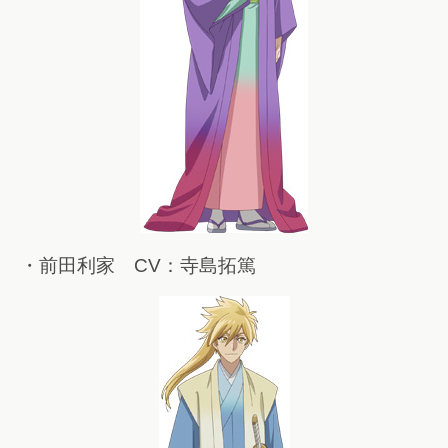
・前田利家 CV：寺島拓篤