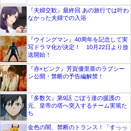
『夫婦交歓』最終回 あの旅行では叶わ
なかった夫婦での入浴
『ウイングマン』40周年を記念して実
写ドラマ化が決定！ 10月22日より放
送開始！
『赤×ピンク』芳賀優里亜のラブシー
ン公開・禁断の予告編解禁！
『多数欠』第9話 ごぼう達の援護の
元、皇帝の塔へ突入するチーム実篤た
ち
金色の闇、禁断のトランス！「すっっ