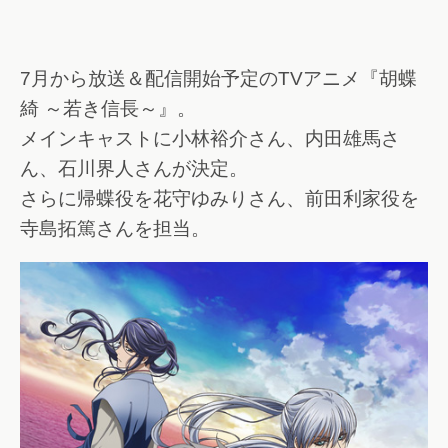
7月から放送＆配信開始予定のTVアニメ『胡蝶
綺 ～若き信長～』。
メインキャストに小林裕介さん、内田雄馬さ
ん、石川界人さんが決定。
さらに帰蝶役を花守ゆみりさん、前田利家役を
寺島拓篤さんを担当。