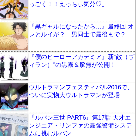
っごく！！えっちぃ気分♡」
『黒ギャルになったから…』最終回 オ
レとルイが？ 男同士で最後まで？
『僕のヒーローアカデミア』新“敵（ヴ
ィラン）”の黒霧＆脳無が公開！
ウルトラマンフェスティバル2016で、
ついに実物大ウルトラマンが登場
『ルパン三世 PART6』第17話 天才エ
ンジニア・リンファの最強警備システ
ムに挑むルパン