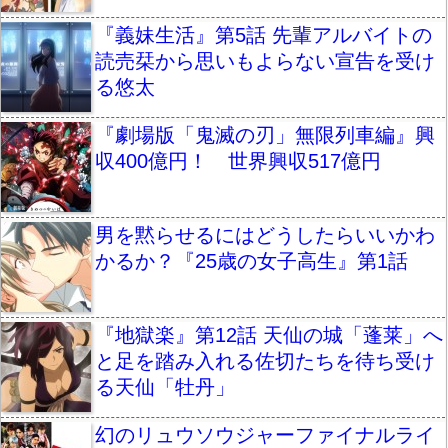
『義妹生活』第5話 先輩アルバイトの
読売栞から思いもよらない宣告を受け
る悠太
『劇場版「鬼滅の刃」無限列車編』興
収400億円！ 世界興収517億円
男を黙らせるにはどうしたらいいかわ
かるか？『25歳の女子高生』第1話
『地獄楽』第12話 天仙の城「蓬莱」へ
と足を踏み入れる佐切たちを待ち受け
る天仙「牡丹」
幻のリュウソウジャーファイナルライ