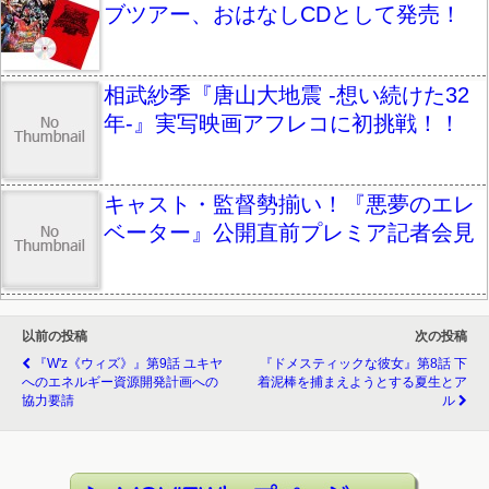
ブツアー、おはなしCDとして発売！
相武紗季『唐山大地震 -想い続けた32
年-』実写映画アフレコに初挑戦！！
キャスト・監督勢揃い！『悪夢のエレ
ベーター』公開直前プレミア記者会見
以前の投稿
次の投稿
『W'z《ウィズ》』第9話 ユキヤ
『ドメスティックな彼女』第8話 下
へのエネルギー資源開発計画への
着泥棒を捕まえようとする夏生とア
協力要請
ル