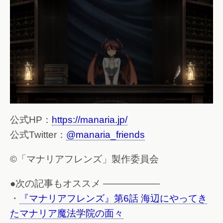
公式HP：
https://manaria.jp/
公式Twitter：
@manaria_friends
©「マナリアフレンズ」製作委員会
●次の記事もオススメ ——————
・
『マナリアフレンズ』第6話 海辺にやってき
たマナリア魔法学院の面々