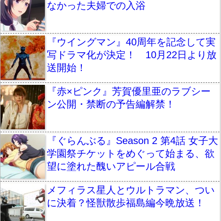
なかった夫婦での入浴
『ウイングマン』40周年を記念して実
写ドラマ化が決定！ 10月22日より放
送開始！
『赤×ピンク』芳賀優里亜のラブシー
ン公開・禁断の予告編解禁！
『ぐらんぶる』Season 2 第4話 女子大
学園祭チケットをめぐって始まる、欲
望に塗れた醜いアピール合戦
メフィラス星人とウルトラマン、つい
に決着？怪獣散歩福島編今晩放送！