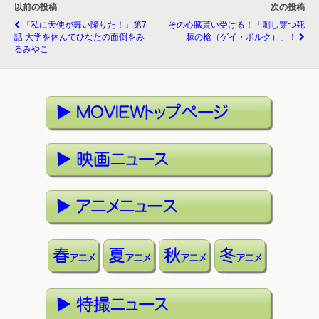
以前の投稿
次の投稿
『私に天使が舞い降りた！』第7
その心臓貰い受ける！「刺し穿つ死
話 大学を休んでひなたの面倒をみ
棘の槍（ゲイ・ボルク）」！
るみやこ