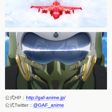
公式HP：
http://gaf-anime.jp/
公式Twitter：
@GAF_anime