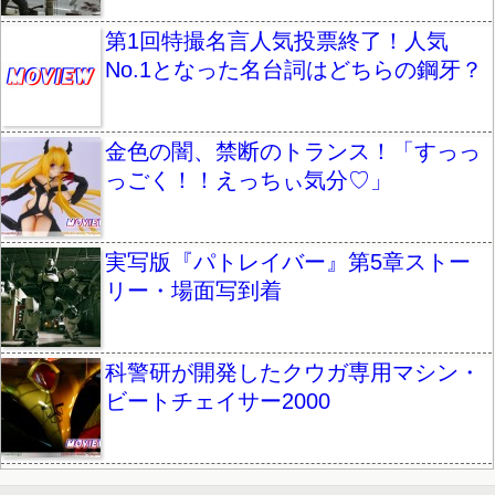
第1回特撮名言人気投票終了！人気
No.1となった名台詞はどちらの鋼牙？
金色の闇、禁断のトランス！「すっっ
っごく！！えっちぃ気分♡」
実写版『パトレイバー』第5章ストー
リー・場面写到着
科警研が開発したクウガ専用マシン・
ビートチェイサー2000