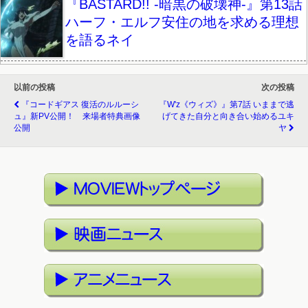
『BASTARD!! -暗黒の破壊神-』第13話
ハーフ・エルフ安住の地を求める理想
を語るネイ
以前の投稿
次の投稿
『コードギアス 復活のルルーシ
『W'z《ウィズ》』第7話 いままで逃
ュ』新PV公開！ 来場者特典画像
げてきた自分と向き合い始めるユキ
公開
ヤ