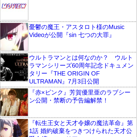
憂鬱の魔王・アスタロト様のMusic
Videoが公開『sin 七つの大罪』
ウルトラマンとは何なのか？ ウルト
ラマンシリーズ60周年記念ドキュメン
タリー『THE ORIGIN OF
ULTRAMAN』7月3日公開
『赤×ピンク』芳賀優里亜のラブシー
ン公開・禁断の予告編解禁！
『転生王女と天才令嬢の魔法革命』第
1話 婚約破棄をつきつけられた天才公