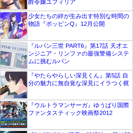
爵令嬢ユフィリア
少女たちの絆が生み出す特別な時間の
物語『ポッピンQ』12月公開
『ルパン三世 PART6』第17話 天才エ
ンジニア・リンファの最強警備システ
ムに挑むルパン
『やたらやらしい深見くん』第5話 自
分の魅力に無自覚な深見にイラつく梶
『ウルトラマンサーガ』ゆうばり国際
ファンタスティック映画祭2012