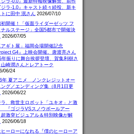
ジラ-0.0』最新特報映像解禁、前作
ジラ-1.0』キャスト続々続投、新キ
ストに田中 泯さん
2026/07/10
潟初開催！「仮面ライダーゼッツ フ
イナルステージ」全国5都市で開催決
！
2026/07/05
真アギト展」福岡会場開催記念
roject G4』上映会開催。唐渡亮さん
25年振りに舞台挨拶登壇、賀集利樹さ
、山崎潤さんとレアトーク
6/06/24
26年 夏アニメ ノンクレジットオー
ニング／エンディング集（8月1日更
）
2026/06/22
ジラ、救世主ロボット「ユキオ」と激
！ 『ゴジラVSスノウボールアー
』超激突ビジュアル＆特別映像が解
！
2026/06/18
はヒーローになれる『僕のヒーローア