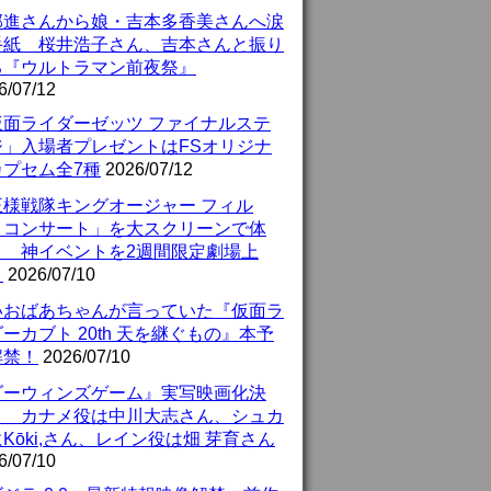
部進さんから娘・吉本多香美さんへ涙
手紙 桜井浩子さん、吉本さんと振り
る『ウルトラマン前夜祭』
6/07/12
仮面ライダーゼッツ ファイナルステ
ジ」入場者プレゼントはFSオリジナ
カプセム全7種
2026/07/12
王様戦隊キングオージャー フィル
・コンサート」を大スクリーンで体
！ 神イベントを2週間限定劇場上
！
2026/07/10
いおばあちゃんが言っていた『仮面ラ
ーカブト 20th 天を継ぐもの』本予
解禁！
2026/07/10
ダーウィンズゲーム』実写映画化決
！ カナメ役は中川大志さん、シュカ
Kōki,さん、レイン役は畑 芽育さん
6/07/10