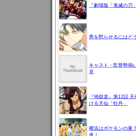
『劇場版「鬼滅の刃」
男を黙らせるにはどう
キャスト・監督勢揃
見
『地獄楽』第12話 
ける天仙「牡丹」
横浜はポケモンの巣
進！