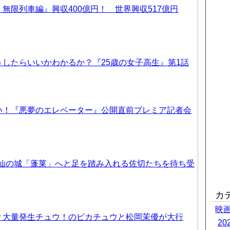
無限列車編』興収400億円！ 世界興収517億円
したらいいかわかるか？『25歳の女子高生』第1話
い！『悪夢のエレベーター』公開直前プレミア記者会
天仙の城「蓬莱」へと足を踏み入れる佐切たちを待ち受
カ
映
？大量発生チュウ！のピカチュウと松岡茉優が大行
2