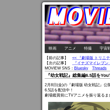
映画
アニメ
特撮
宇宙
【前の記事】
<< 『劇場版 トリ
【次の記事】
『イナズマイレブン 
MOVIEW SNS：
Bluesky
Threads
『幼女戦記』総集編6.5話をYo
2月8日(金)の『劇場版 幼女戦記』
6.5話を配信中！
劇場鑑賞前にTVアニメを振り返るま