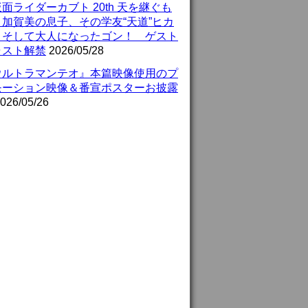
面ライダーカブト 20th 天を継ぐも
』加賀美の息子、その学友“天道”ヒカ
、そして大人になったゴン！ ゲスト
ャスト解禁
2026/05/28
ウルトラマンテオ』本篇映像使用のプ
モーション映像＆番宣ポスターお披露
026/05/26