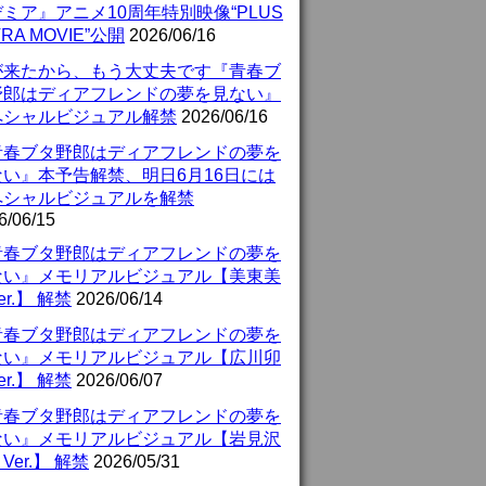
ミア』アニメ10周年特別映像“PLUS
TRA MOVIE”公開
2026/06/16
が来たから、もう大丈夫です『青春ブ
野郎はディアフレンドの夢を見ない』
ペシャルビジュアル解禁
2026/06/16
青春ブタ野郎はディアフレンドの夢を
ない』本予告解禁、明日6月16日には
ペシャルビジュアルを解禁
6/06/15
青春ブタ野郎はディアフレンドの夢を
ない』メモリアルビジュアル【美東美
er.】 解禁
2026/06/14
青春ブタ野郎はディアフレンドの夢を
ない』メモリアルビジュアル【広川卯
er.】 解禁
2026/06/07
青春ブタ野郎はディアフレンドの夢を
ない』メモリアルビジュアル【岩見沢
Ver.】 解禁
2026/05/31