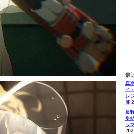
最
真
イ
レ
催
2
長野
集
ラマ
202