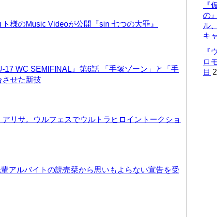
『仮
の
のMusic Videoが公開『sin 七つの大罪』
ル
キ
『
ロ
17 WC SEMIFINAL』第6話 「手塚ゾーン」と「手
目
2
合させた新技
、アリサ。ウルフェスでウルトラヒロイントークショ
先輩アルバイトの読売栞から思いもよらない宣告を受