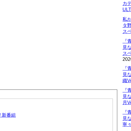
カデ
UL
私
タ
ス
『
見
ス
202
『
見
織V
『
見
月V
『
ニメ新番組
見
寧々