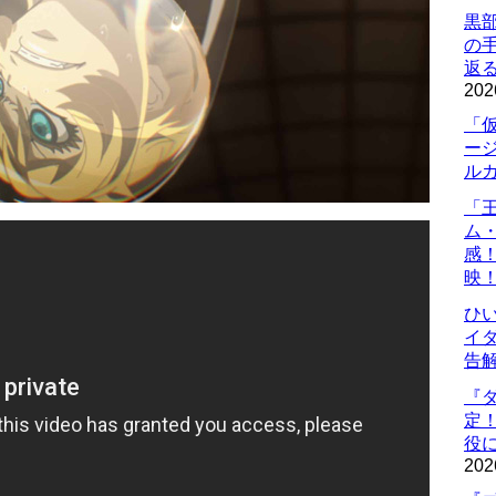
黒
の
返
202
「
ー
ル
「
ム
感
映
ひ
イダ
告
『
定
役に
202