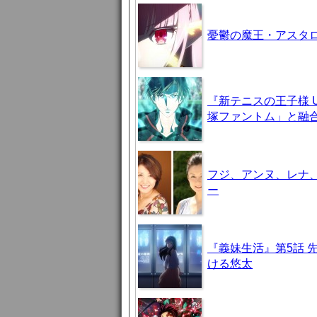
憂鬱の魔王・アスタロト様
『新テニスの王子様 U-
塚ファントム」と融
フジ、アンヌ、レナ
ー
『義妹生活』第5話 
ける悠太