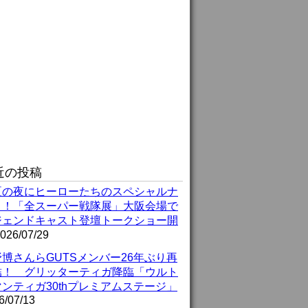
近の投稿
夏の夜にヒーローたちのスペシャルナ
ト！「全スーパー戦隊展」大阪会場で
ジェンドキャスト登壇トークショー開
026/07/29
博さんらGUTSメンバー26年ぶり再
結！ グリッターティガ降臨「ウルト
ンティガ30thプレミアムステージ」
6/07/13