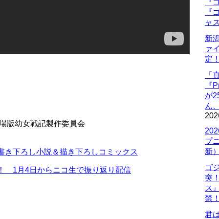
『ゴ
『ゴ
ャ
新
ァ
定
「
『P
が
ん
202
劇場版幼女戦記製作委員会
20
プ
新
は書き下ろし小説＆描き下ろしコミックス
ゴ
！ 1月4日からニコ生で振り返り配信
突
ス
禁
君