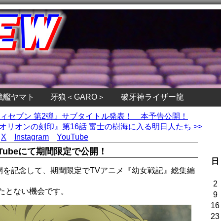
戦艦ヤマト
牙狼＜GARO＞
破牙神ライザー龍
ニティセブン 第2弾』サブタイトル発表！ 本予告公開！
オリオンの刻印』第16話 富士の樹海に入る明日人たち >>
X
Instagram
YouTube
uTubeにて期間限定で公開！
日
公開を記念して、期間限定でTVアニメ『幼女戦記』総集編
2
たとない機会です。
9
16
23