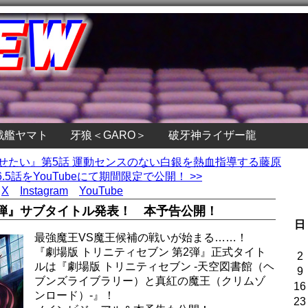
戦艦ヤマト
牙狼＜GARO＞
破牙神ライザー龍
らせたい』第5話 運動センスのない白銀を熱血指導する藤原
5話をYouTubeにて期間限定で公開！ >>
X
Instagram
YouTube
2弾』サブタイトル発表！ 本予告公開！
日
最強魔王VS魔王候補の戦いが始まる……！
『劇場版 トリニティセブン 第2弾』正式タイト
2
ルは『劇場版 トリニティセブン -天空図書館（ヘ
9
ブンズライブラリー）と真紅の魔王（クリムゾ
16
ンロード）-』！
23