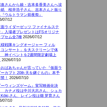
部進さんから娘・吉本多香美さんへ涙
手紙 桜井浩子さん、吉本さんと振り
る『ウルトラマン前夜祭』
6/07/12
仮面ライダーゼッツ ファイナルステ
ジ」入場者プレゼントはFSオリジナ
カプセム全7種
2026/07/12
王様戦隊キングオージャー フィル
・コンサート」を大スクリーンで体
！ 神イベントを2週間限定劇場上
！
2026/07/10
いおばあちゃんが言っていた『仮面ラ
ーカブト 20th 天を継ぐもの』本予
解禁！
2026/07/10
ダーウィンズゲーム』実写映画化決
！ カナメ役は中川大志さん、シュカ
Kōki,さん、レイン役は畑 芽育さん
6/07/10