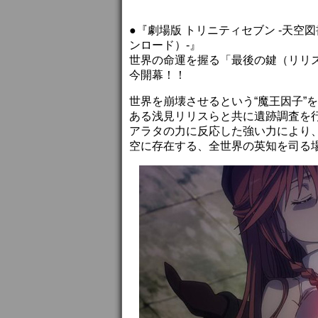
●『劇場版 トリニティセブン -天
ンロード）-』
世界の命運を握る「最後の鍵（リリ
今開幕！！
世界を崩壊させるという“魔王因子”
ある浅見リリスらと共に遺跡調査を
アラタの力に反応した強い力により
空に存在する、全世界の英知を司る