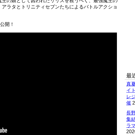
魔王の娘として囚われたリリスを救うべく、最強魔王の
、アラタとトリニティセブンたちによるバトルアクショ
を公開！
最
真
イ
レ
催
2
長野
集
ラマ
202