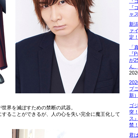
『ゴ
『ゴ
ャ
新
ァ
定
「
『P
が
ん
202
20
プ
新
ゴ
が世界を滅ぼすための禁断の武器。
突
にすることができるが、人の心を失い完全に魔王化して
ス
禁
君