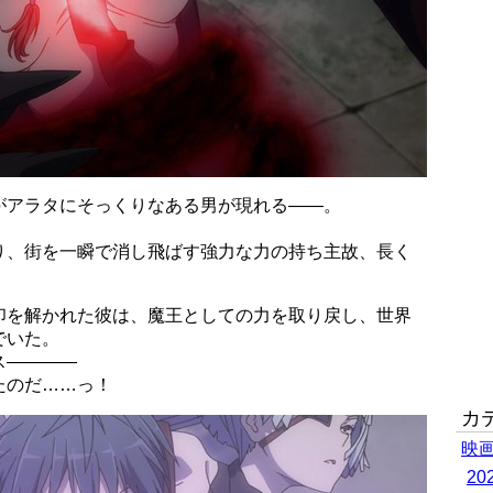
がアラタにそっくりなある男が現れる――。
り、街を一瞬で消し飛ばす強力な力の持ち主故、長く
印を解かれた彼は、魔王としての力を取り戻し、世界
でいた。
ス――――
たのだ……っ！
カ
映
2