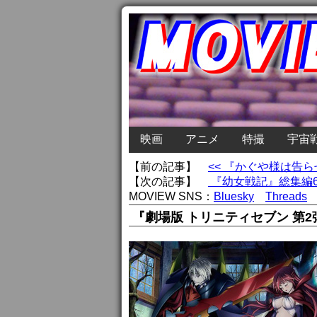
映画
アニメ
特撮
宇宙
【前の記事】
<< 『かぐや様は告
【次の記事】
『幼女戦記』総集編6.
MOVIEW SNS：
Bluesky
Threads
『劇場版 トリニティセブン 第