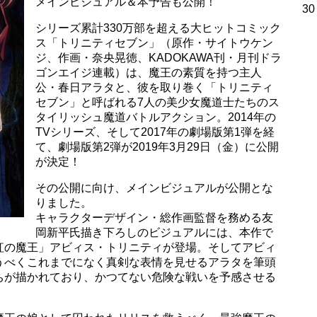
メインビジュアル＆本予告も公開！
30
シリーズ累計330万部を超える大ヒットコミック
ス「トリニティセブン」（原作・サイトウケン
ジ、作画・奈央晃徳、KADOKAWA刊・月刊ドラ
ゴンエイジ連載）は、魔王の素質を持つ主人
公・春日アラタと、彼を取り巻く「トリニティ
セブン」と呼ばれる7人の美少女魔道士たちのス
タイリッシュ魔道バトルアクション。2014年の
TVシリーズ、そして2017年の劇場版第1弾を経
て、劇場版第2弾が2019年3月29日（金）に公開
が決定！
その公開に向け、メインビジュアルが公開とな
りました。
キャラクターデザイン・総作画監督を務める友
岡新平氏描き下ろしのビジュアルには、本作で
紅の魔王」アビィス・トリニティが登場。そしてアビィ
うべくこれまでになく真剣な表情を見せるアラタを筆頭
ちが描かれており、かつてない危険な戦いを予感させる