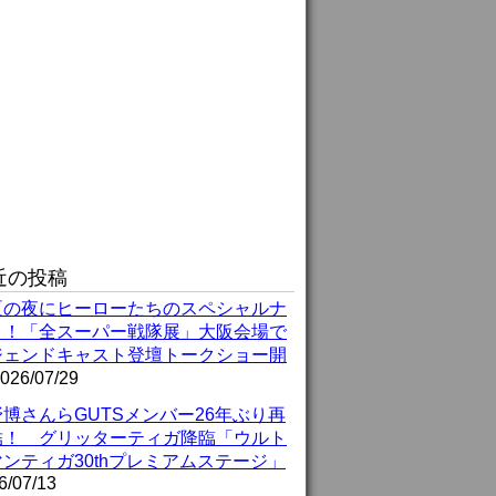
近の投稿
夏の夜にヒーローたちのスペシャルナ
ト！「全スーパー戦隊展」大阪会場で
ジェンドキャスト登壇トークショー開
026/07/29
博さんらGUTSメンバー26年ぶり再
結！ グリッターティガ降臨「ウルト
ンティガ30thプレミアムステージ」
6/07/13