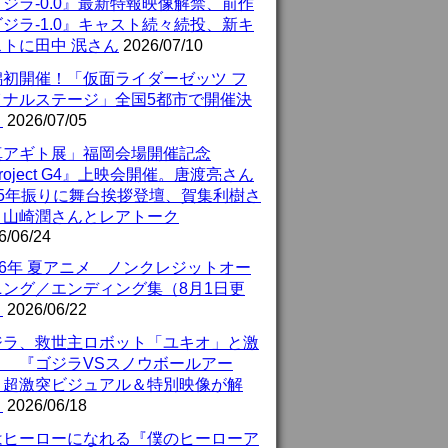
ジラ-0.0』最新特報映像解禁、前作
ジラ-1.0』キャスト続々続投、新キ
ストに田中 泯さん
2026/07/10
潟初開催！「仮面ライダーゼッツ フ
イナルステージ」全国5都市で開催決
！
2026/07/05
真アギト展」福岡会場開催記念
roject G4』上映会開催。唐渡亮さん
25年振りに舞台挨拶登壇、賀集利樹さ
、山崎潤さんとレアトーク
6/06/24
26年 夏アニメ ノンクレジットオー
ニング／エンディング集（8月1日更
）
2026/06/22
ジラ、救世主ロボット「ユキオ」と激
！ 『ゴジラVSスノウボールアー
』超激突ビジュアル＆特別映像が解
！
2026/06/18
はヒーローになれる『僕のヒーローア