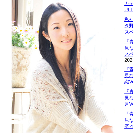
カデ
UL
私
タ
ス
『
見
ス
202
『
見
織V
『
見
月V
『
見
寧々