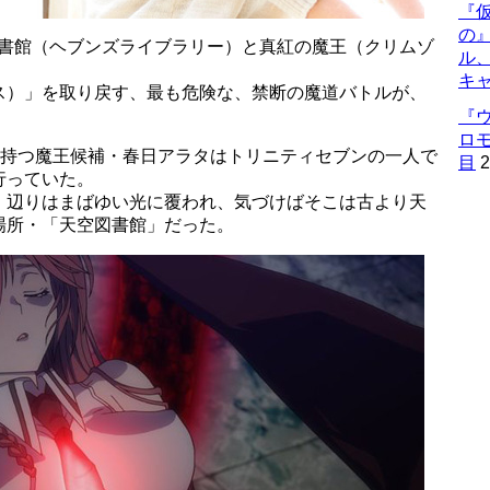
『仮
の
空図書館（ヘブンズライブラリー）と真紅の魔王（クリムゾ
ル
キ
ス）」を取り戻す、最も危険な、禁断の魔道バトルが、
『
ロ
を持つ魔王候補・春日アラタはトリニティセブンの一人で
目
2
行っていた。
、辺りはまばゆい光に覆われ、気づけばそこは古より天
場所・「天空図書館」だった。