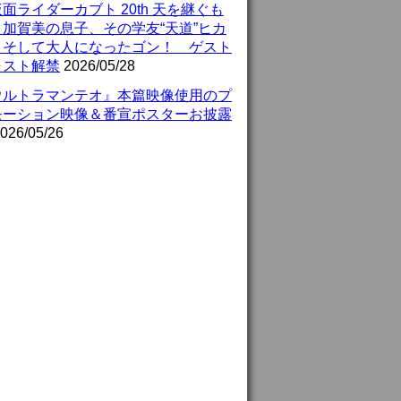
面ライダーカブト 20th 天を継ぐも
』加賀美の息子、その学友“天道”ヒカ
、そして大人になったゴン！ ゲスト
ャスト解禁
2026/05/28
ウルトラマンテオ』本篇映像使用のプ
モーション映像＆番宣ポスターお披露
026/05/26