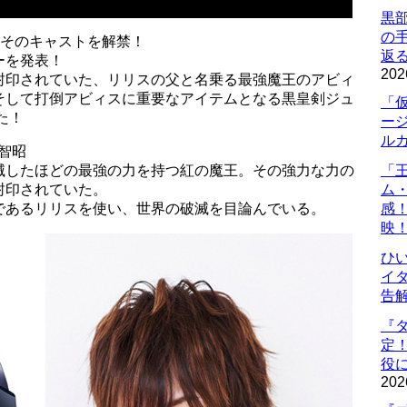
黒
の
とそのキャストを解禁！
返
ーを発表！
202
封印されていた、リリスの父と名乗る最強魔王のアビィ
そして打倒アビィスに重要なアイテムとなる黒皇剣ジュ
「
た！
ー
ル
智昭
滅したほどの最強の力を持つ紅の魔王。その強力な力の
「
封印されていた。
ム
であるリリスを使い、世界の破滅を目論んでいる。
感
映
ひ
イダ
告
『
定
役に
202