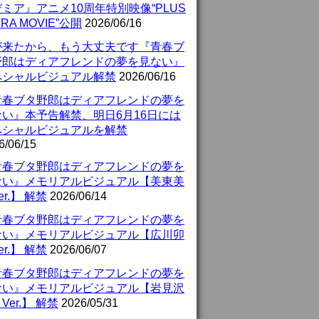
ミア』アニメ10周年特別映像“PLUS
TRA MOVIE”公開
2026/06/16
が来たから、もう大丈夫です『青春ブ
野郎はディアフレンドの夢を見ない』
ペシャルビジュアル解禁
2026/06/16
青春ブタ野郎はディアフレンドの夢を
ない』本予告解禁、明日6月16日には
ペシャルビジュアルを解禁
6/06/15
青春ブタ野郎はディアフレンドの夢を
ない』メモリアルビジュアル【美東美
er.】 解禁
2026/06/14
青春ブタ野郎はディアフレンドの夢を
ない』メモリアルビジュアル【広川卯
er.】 解禁
2026/06/07
青春ブタ野郎はディアフレンドの夢を
ない』メモリアルビジュアル【岩見沢
Ver.】 解禁
2026/05/31