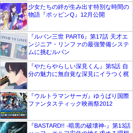
少女たちの絆が生み出す特別な時間の
物語『ポッピンQ』12月公開
『ルパン三世 PART6』第17話 天才エ
ンジニア・リンファの最強警備システ
ムに挑むルパン
『やたらやらしい深見くん』第5話 自
分の魅力に無自覚な深見にイラつく梶
『ウルトラマンサーガ』ゆうばり国際
ファンタスティック映画祭2012
『BASTARD!! -暗黒の破壊神-』第13話