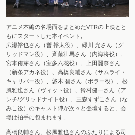
アニメ本編の名場面をまとめたVTRの上映とと
もにスタートした本イベント。
広瀬裕也さん（響 裕太役）、緑川 光さん（グ
リッドマン役）、斉藤壮馬さん（内海将役）、
宮本侑芽さん（宝多六花役）、上田麗奈さん
（新条アカネ役）、高橋良輔さん（サムライ・
キャリバー役）、悠木 碧さん（ボラー役）、松
風雅也さん（ヴィット役）、鈴村健一さん（ア
ンチ/グリッドナイト役）、三森すずこさん（な
みこ役）のキャスト陣が次々と登壇すると、会
場は拍手に包まれます。
高橋良輔さん、松風雅也さんのふたりによる司