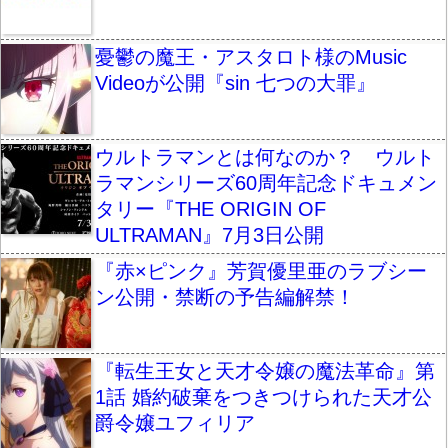
憂鬱の魔王・アスタロト様のMusic
Videoが公開『sin 七つの大罪』
ウルトラマンとは何なのか？ ウルト
ラマンシリーズ60周年記念ドキュメン
タリー『THE ORIGIN OF
ULTRAMAN』7月3日公開
『赤×ピンク』芳賀優里亜のラブシー
ン公開・禁断の予告編解禁！
『転生王女と天才令嬢の魔法革命』第
1話 婚約破棄をつきつけられた天才公
爵令嬢ユフィリア