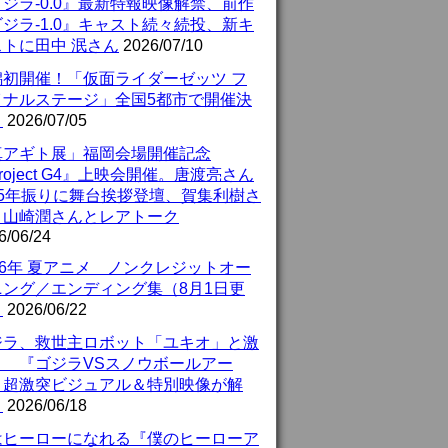
ジラ-0.0』最新特報映像解禁、前作
ジラ-1.0』キャスト続々続投、新キ
ストに田中 泯さん
2026/07/10
潟初開催！「仮面ライダーゼッツ フ
イナルステージ」全国5都市で開催決
！
2026/07/05
真アギト展」福岡会場開催記念
roject G4』上映会開催。唐渡亮さん
25年振りに舞台挨拶登壇、賀集利樹さ
、山崎潤さんとレアトーク
6/06/24
26年 夏アニメ ノンクレジットオー
ニング／エンディング集（8月1日更
）
2026/06/22
ジラ、救世主ロボット「ユキオ」と激
！ 『ゴジラVSスノウボールアー
』超激突ビジュアル＆特別映像が解
！
2026/06/18
はヒーローになれる『僕のヒーローア