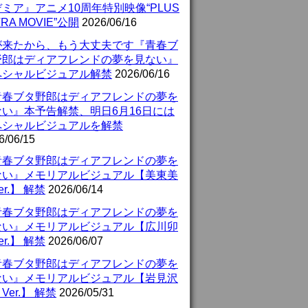
ミア』アニメ10周年特別映像“PLUS
TRA MOVIE”公開
2026/06/16
が来たから、もう大丈夫です『青春ブ
野郎はディアフレンドの夢を見ない』
ペシャルビジュアル解禁
2026/06/16
青春ブタ野郎はディアフレンドの夢を
ない』本予告解禁、明日6月16日には
ペシャルビジュアルを解禁
6/06/15
青春ブタ野郎はディアフレンドの夢を
ない』メモリアルビジュアル【美東美
er.】 解禁
2026/06/14
青春ブタ野郎はディアフレンドの夢を
ない』メモリアルビジュアル【広川卯
er.】 解禁
2026/06/07
青春ブタ野郎はディアフレンドの夢を
ない』メモリアルビジュアル【岩見沢
Ver.】 解禁
2026/05/31