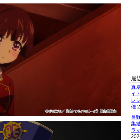
最
真
イ
レ
催
2
長野
集
ラマ
202