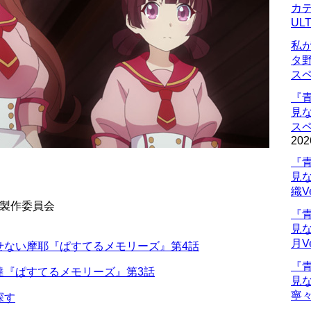
カデ
UL
私
タ
ス
『
見
ス
202
『
見
織V
」製作委員会
『
見
月V
せない摩耶『ぱすてるメモリーズ』第4話
『
達『ぱすてるメモリーズ』第3話
見
寧々
探す