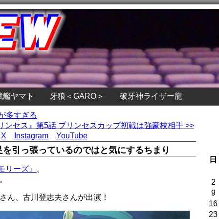
戦艦ヤマト
牙狼＜GARO＞
破牙神ライザー龍
敵が多すぎる
ンセス』第5話 プリンセスカップ初戦は強豪校相手 >>
X
Instagram
YouTube
足を引っ張っているのではと気にするちまり
日
モリーズ』
。
。
2
9
美さん、古川登志夫さんが出演！
16
23