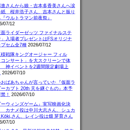
部進さんから娘・吉本多香美さんへ涙
手紙 桜井浩子さん、吉本さんと振り
る『ウルトラマン前夜祭』
6/07/12
仮面ライダーゼッツ ファイナルステ
ジ」入場者プレゼントはFSオリジナ
カプセム全7種
2026/07/12
王様戦隊キングオージャー フィル
・コンサート」を大スクリーンで体
！ 神イベントを2週間限定劇場上
！
2026/07/10
いおばあちゃんが言っていた『仮面ラ
ーカブト 20th 天を継ぐもの』本予
解禁！
2026/07/10
ダーウィンズゲーム』実写映画化決
！ カナメ役は中川大志さん、シュカ
Kōki,さん、レイン役は畑 芽育さん
6/07/10