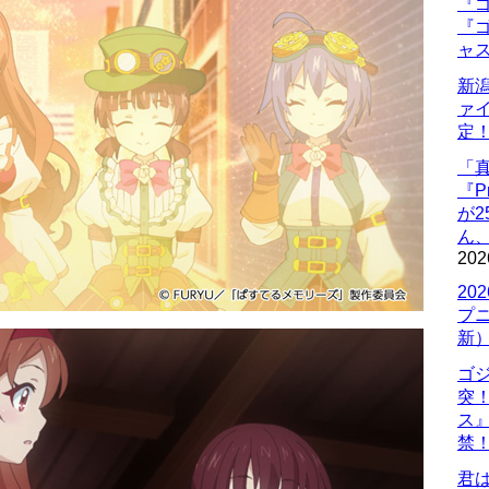
『ゴ
『ゴ
ャ
新
ァ
定
「
『P
が
ん
202
20
プ
新
ゴ
突
ス
禁
君