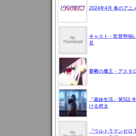
2024年4月 春のア
キャスト・監督勢揃
見
憂鬱の魔王・アスタロト様
『義妹生活』第5話 
ける悠太
『ウルトラマンゼロ 