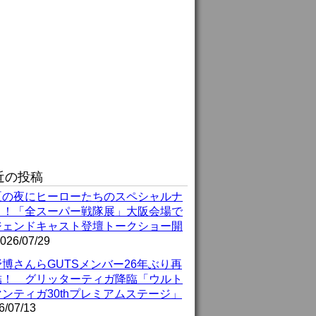
近の投稿
夏の夜にヒーローたちのスペシャルナ
ト！「全スーパー戦隊展」大阪会場で
ジェンドキャスト登壇トークショー開
026/07/29
博さんらGUTSメンバー26年ぶり再
結！ グリッターティガ降臨「ウルト
ンティガ30thプレミアムステージ」
6/07/13