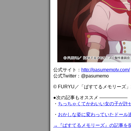
公式サイト：
http://pasumemotv.com/
公式Twitter：@pasumemo
© FURYU／「ぱすてるメモリーズ
●次の記事もオススメ ——————
・
ちっちゃくてかわいい女の子が許
・
おかしな姿に変わっていたドール
→『ぱすてるメモリーズ』の記事を