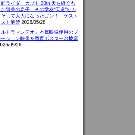
面ライダーカブト 20th 天を継ぐも
』加賀美の息子、その学友“天道”ヒカ
、そして大人になったゴン！ ゲスト
ャスト解禁
2026/05/28
ウルトラマンテオ』本篇映像使用のプ
モーション映像＆番宣ポスターお披露
026/05/26