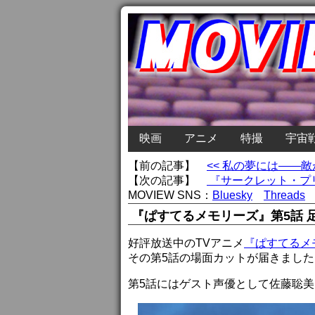
映画
アニメ
特撮
宇宙
【前の記事】
<< 私の夢には――
【次の記事】
『サークレット・プリ
MOVIEW SNS：
Bluesky
Threads
『ぱすてるメモリーズ』第5話 
好評放送中のTVアニメ
『ぱすてるメ
その第5話の場面カットが届きました
第5話にはゲスト声優として佐藤聡