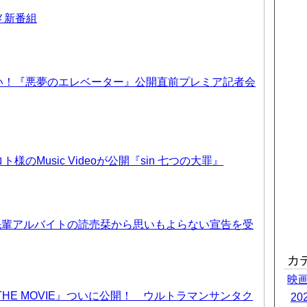
ニメ新番組
い！『悪夢のエレベーター』公開直前プレミア記者会
のMusic Videoが公開『sin 七つの大罪』
先輩アルバイトの読売栞から思いもよらない宣告を受
カ
映
THE MOVIE』ついに公開！ ウルトラマンサンタク
2