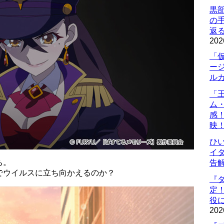
黒
の
返
202
「
ー
ル
「
ム
感
映
ひ
イダ
ち。
告
でウイルスに立ち向かえるのか？
『
定
役に
202