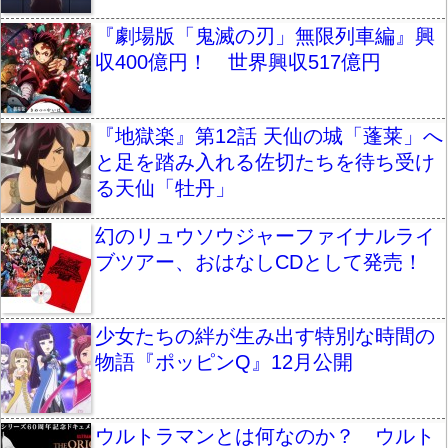
『劇場版「鬼滅の刃」無限列車編』興
収400億円！ 世界興収517億円
『地獄楽』第12話 天仙の城「蓬莱」へ
と足を踏み入れる佐切たちを待ち受け
る天仙「牡丹」
幻のリュウソウジャーファイナルライ
ブツアー、おはなしCDとして発売！
少女たちの絆が生み出す特別な時間の
物語『ポッピンQ』12月公開
ウルトラマンとは何なのか？ ウルト