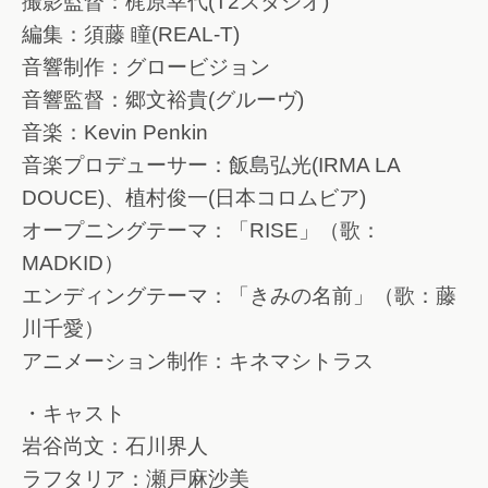
撮影監督：梶原幸代(T2スタジオ)
編集：須藤 瞳(REAL-T)
音響制作：グロービジョン
音響監督：郷文裕貴(グルーヴ)
音楽：Kevin Penkin
音楽プロデューサー：飯島弘光(IRMA LA
DOUCE)、植村俊一(日本コロムビア)
オープニングテーマ：「RISE」（歌：
MADKID）
エンディングテーマ：「きみの名前」（歌：藤
川千愛）
アニメーション制作：キネマシトラス
・キャスト
岩谷尚文：石川界人
ラフタリア：瀬戸麻沙美