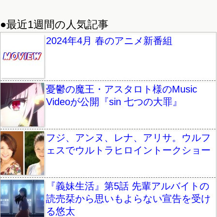
●最近1週間の人気記事
2024年4月 春のアニメ新番組
憂鬱の魔王・アスタロト様のMusic
Videoが公開『sin 七つの大罪』
フジ、アンヌ、レナ、アリサ。ウルフ
ェスでウルトラヒロイントークショー
『義妹生活』第5話 先輩アルバイトの
読売栞から思いもよらない宣告を受け
る悠太