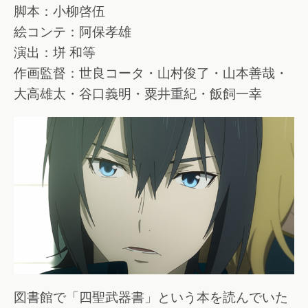
脚本：小柳啓伍
絵コンテ：阿保孝雄
演出：垪 和等
作画監督：世良コータ・山村俊了・山本善哉・
大高雄太・谷口義明・粟井重紀・飯飼一幸
図書館で「四聖武器書」という本を読んでいた