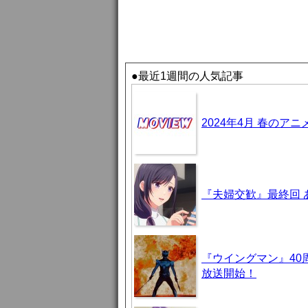
●最近1週間の人気記事
2024年4月 春のア
『夫婦交歓』最終回
『ウイングマン』40
放送開始！