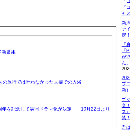
『ゴ
『ゴ
ャ
新
ァ
定
「
『P
ニメ新番組
が
ん
202
20
 あの旅行では叶わなかった夫婦での入浴
プ
新
ゴ
突
周年を記念して実写ドラマ化が決定！ 10月22日より
ス
禁
君