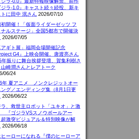
ジラ-0.0』最新特報映像解禁、前作
ジラ-1.0』キャスト続々続投、新キ
ストに田中 泯さん
2026/07/10
潟初開催！「仮面ライダーゼッツ フ
イナルステージ」全国5都市で開催決
！
2026/07/05
真アギト展」福岡会場開催記念
roject G4』上映会開催。唐渡亮さん
25年振りに舞台挨拶登壇、賀集利樹さ
、山崎潤さんとレアトーク
6/06/24
26年 夏アニメ ノンクレジットオー
ニング／エンディング集（8月1日更
）
2026/06/22
ジラ、救世主ロボット「ユキオ」と激
！ 『ゴジラVSスノウボールアー
』超激突ビジュアル＆特別映像が解
！
2026/06/18
はヒーローになれる『僕のヒーローア