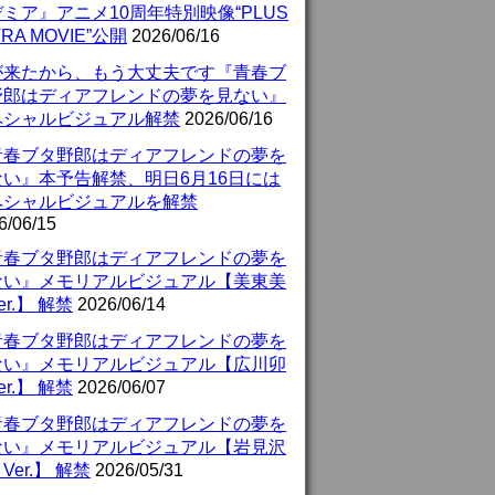
ミア』アニメ10周年特別映像“PLUS
TRA MOVIE”公開
2026/06/16
が来たから、もう大丈夫です『青春ブ
野郎はディアフレンドの夢を見ない』
ペシャルビジュアル解禁
2026/06/16
青春ブタ野郎はディアフレンドの夢を
ない』本予告解禁、明日6月16日には
ペシャルビジュアルを解禁
6/06/15
青春ブタ野郎はディアフレンドの夢を
ない』メモリアルビジュアル【美東美
er.】 解禁
2026/06/14
青春ブタ野郎はディアフレンドの夢を
ない』メモリアルビジュアル【広川卯
er.】 解禁
2026/06/07
青春ブタ野郎はディアフレンドの夢を
ない』メモリアルビジュアル【岩見沢
Ver.】 解禁
2026/05/31