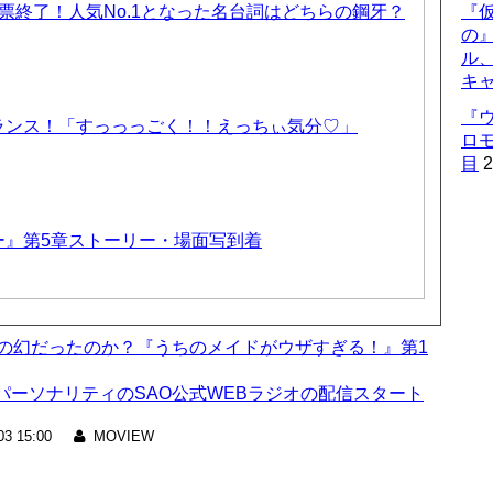
票終了！人気No.1となった名台詞はどちらの鋼牙？
『仮
の
ル
キ
『
ランス！「すっっっごく！！えっちぃ気分♡」
ロ
目
2
ー』第5章ストーリー・場面写到着
日の幻だったのか？『うちのメイドがウザすぎる！』第1
ーソナリティのSAO公式WEBラジオの配信スタート
03 15:00
MOVIEW