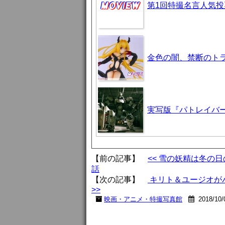
第1回特撮名言人気投
金色の闇、禁断のト
実写版『パトレイバ
【前の記事】
<< 雪の妖精は冬の
話
【次の記事】
キリト＆ユージオがパ
>>
映画・アニメ・特撮写真館
2018/10/