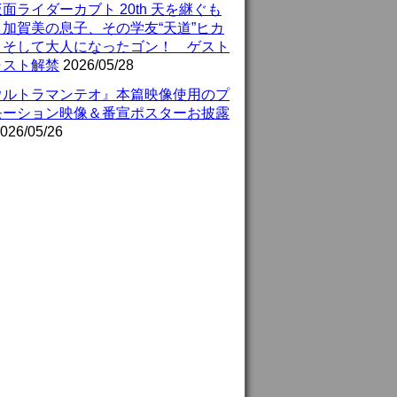
面ライダーカブト 20th 天を継ぐも
』加賀美の息子、その学友“天道”ヒカ
、そして大人になったゴン！ ゲスト
ャスト解禁
2026/05/28
ウルトラマンテオ』本篇映像使用のプ
モーション映像＆番宣ポスターお披露
026/05/26