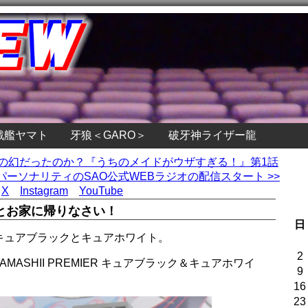
戦艦ヤマト
牙狼＜GARO＞
破牙神ライザー龍
日の幻だったのか？『うちのメイドがウザすぎる！』第1話
ーソナリティのSAO公式WEBラジオの配信スタート >>
X
Instagram
YouTube
とお家に帰りなさい！
日
キュアブラックとキュアホワイト。
2
ASHII PREMIER キュアブラック＆キュアホワイ
9
16
23