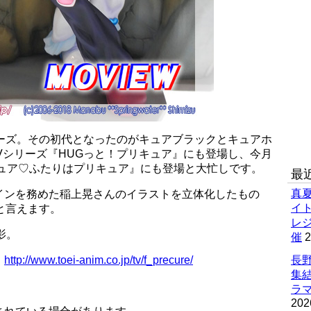
リーズ。その初代となったのがキュアブラックとキュアホ
Vシリーズ『HUGっと！プリキュア』にも登場し、今月
キュア♡ふたりはプリキュア』にも登場と大忙しです。
最
真
インを務めた稲上晃さんのイラストを立体化したもの
イ
と言えます。
レ
撮影。
催
2
：
http://www.toei-anim.co.jp/tv/f_precure/
長野
集
ラマ
202