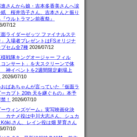
部進さんから娘・吉本多香美さんへ涙
手紙 桜井浩子さん、吉本さんと振り
る『ウルトラマン前夜祭』
6/07/12
仮面ライダーゼッツ ファイナルステ
ジ」入場者プレゼントはFSオリジナ
カプセム全7種
2026/07/12
王様戦隊キングオージャー フィル
・コンサート」を大スクリーンで体
！ 神イベントを2週間限定劇場上
！
2026/07/10
いおばあちゃんが言っていた『仮面ラ
ーカブト 20th 天を継ぐもの』本予
解禁！
2026/07/10
ダーウィンズゲーム』実写映画化決
！ カナメ役は中川大志さん、シュカ
Kōki,さん、レイン役は畑 芽育さん
6/07/10