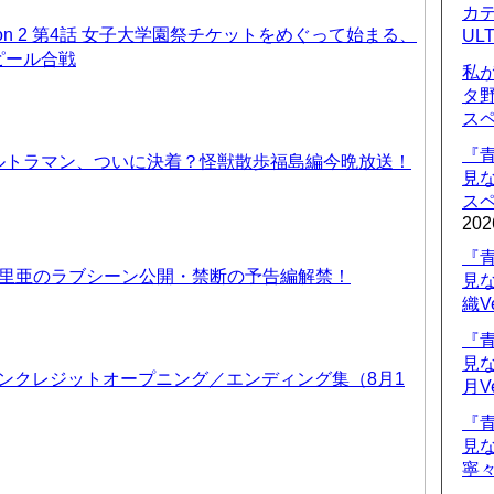
カデ
on 2 第4話 女子大学園祭チケットをめぐって始まる、
UL
ピール合戦
私
タ
ス
『
ルトラマン、ついに決着？怪獣散歩福島編今晩放送！
見
ス
202
『
優里亜のラブシーン公開・禁断の予告編解禁！
見
織V
『
見
 ノンクレジットオープニング／エンディング集（8月1
月V
『
見
寧々