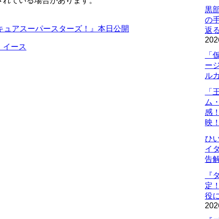
されている場合があります。
黒
の
キュアスーパースターズ！』本日公開
返
202
・イース
「
ー
ル
「
ム
感
映
ひ
イダ
告
『
定
役に
202