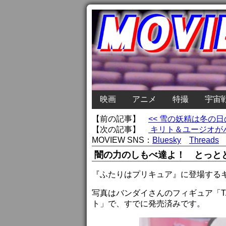
映画
アニメ
特撮
宇宙
【前の記事】
<< 雪の妖精は冬の
【次の記事】
キリト＆ユージオがパ
MOVIEW SNS：
Bluesky
Threads
闇の力のしもべ達よ！ とっと
『ふたりはプリキュア』に登場する
写真はバンダイさんのフィギュア「TAM
ト」で、すでに発売済みです。