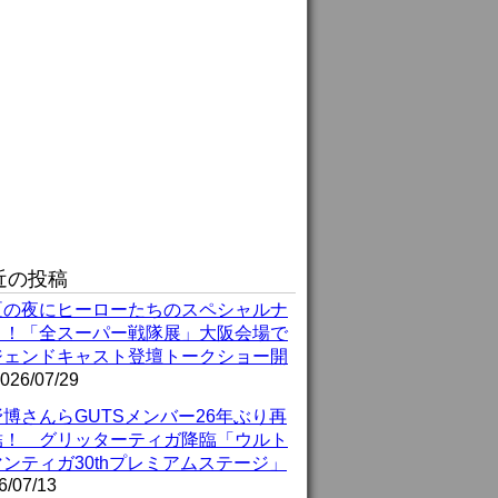
近の投稿
夏の夜にヒーローたちのスペシャルナ
ト！「全スーパー戦隊展」大阪会場で
ジェンドキャスト登壇トークショー開
026/07/29
博さんらGUTSメンバー26年ぶり再
結！ グリッターティガ降臨「ウルト
ンティガ30thプレミアムステージ」
6/07/13