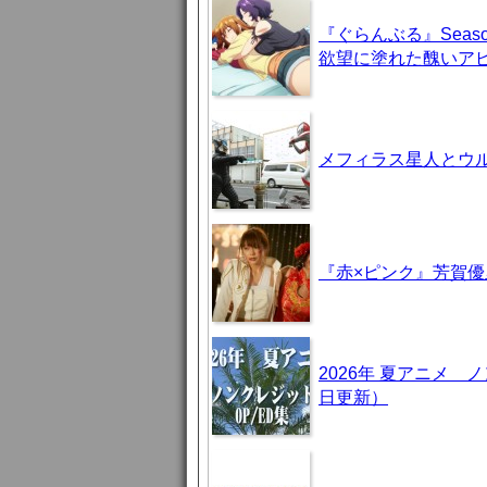
『ぐらんぶる』Seas
欲望に塗れた醜いア
メフィラス星人とウ
『赤×ピンク』芳賀
2026年 夏アニメ
日更新）