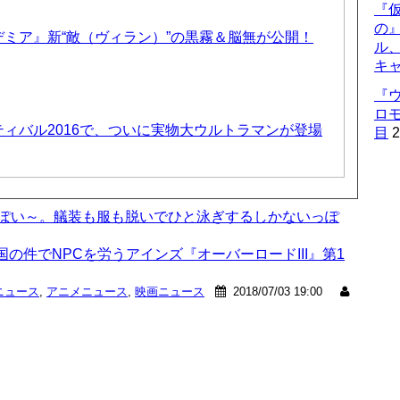
『仮
の
ミア』新“敵（ヴィラン）”の黒霧＆脳無が公開！
ル
キ
『
ロ
ィバル2016で、ついに実物大ウルトラマンが登場
目
2
っぽい～。艤装も服も脱いでひと泳ぎするしかないっぽ
の件でNPCを労うアインズ『オーバーロードIII』第1
ニュース
,
アニメニュース
,
映画ニュース
2018/07/03 19:00