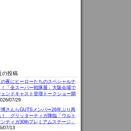
近の投稿
夏の夜にヒーローたちのスペシャルナ
ト！「全スーパー戦隊展」大阪会場で
ジェンドキャスト登壇トークショー開
026/07/29
博さんらGUTSメンバー26年ぶり再
結！ グリッターティガ降臨「ウルト
ンティガ30thプレミアムステージ」
6/07/13