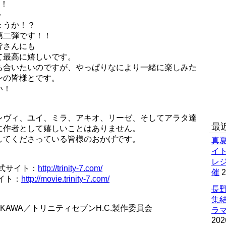
！！
ト
ょうか！？
第二弾です！！
皆さんにも
て最高に嬉しいです。
ち合いたいのですが、やっぱりなにより一緒に楽しみた
ンの皆様とです。
い！
レヴィ、ユイ、ミラ、アキオ、リーゼ、そしてアラタ達
最
に作者として嬉しいことはありません。
してくださっている皆様のおかげです。
真
イ
レ
式サイト：
http://trinity-7.com/
催
2
イト：
http://movie.trinity-7.com/
長野
集
KAWA／トリニティセブンH.C.製作委員会
ラマ
202