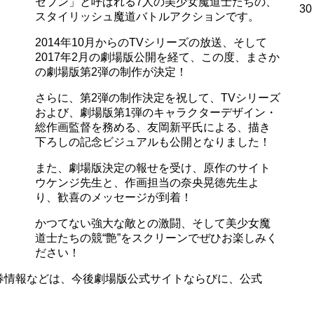
セブン」と呼ばれる7人の美少女魔道士たちの、
30
スタイリッシュ魔道バトルアクションです。
2014年10月からのTVシリーズの放送、そして
2017年2月の劇場版公開を経て、この度、まさか
の劇場版第2弾の制作が決定！
さらに、第2弾の制作決定を祝して、TVシリーズ
および、劇場版第1弾のキャラクターデザイン・
総作画監督を務める、友岡新平氏による、描き
下ろしの記念ビジュアルも公開となりました！
また、劇場版決定の報せを受け、原作のサイト
ウケンジ先生と、作画担当の奈央晃徳先生よ
り、歓喜のメッセージが到着！
かつてない強大な敵との激闘、そして美少女魔
道士たちの競“艶”をスクリーンでぜひお楽しみく
ださい！
券情報などは、今後劇場版公式サイトならびに、公式