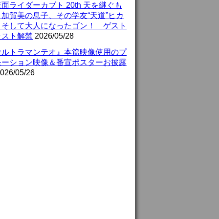
面ライダーカブト 20th 天を継ぐも
』加賀美の息子、その学友“天道”ヒカ
、そして大人になったゴン！ ゲスト
ャスト解禁
2026/05/28
ウルトラマンテオ』本篇映像使用のプ
モーション映像＆番宣ポスターお披露
026/05/26