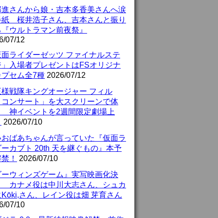
部進さんから娘・吉本多香美さんへ涙
手紙 桜井浩子さん、吉本さんと振り
る『ウルトラマン前夜祭』
6/07/12
仮面ライダーゼッツ ファイナルステ
ジ」入場者プレゼントはFSオリジナ
カプセム全7種
2026/07/12
王様戦隊キングオージャー フィル
・コンサート」を大スクリーンで体
！ 神イベントを2週間限定劇場上
！
2026/07/10
いおばあちゃんが言っていた『仮面ラ
ーカブト 20th 天を継ぐもの』本予
解禁！
2026/07/10
ダーウィンズゲーム』実写映画化決
！ カナメ役は中川大志さん、シュカ
Kōki,さん、レイン役は畑 芽育さん
6/07/10