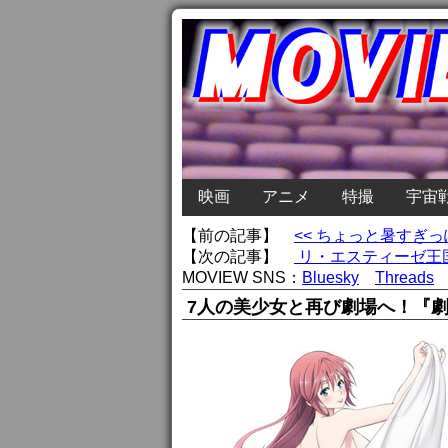
映画
アニメ
特撮
宇宙
【前の記事】
<< ちょっと暑すぎ
【次の記事】
リ・エスティーゼ王国
MOVIEW SNS：
Bluesky
Threads
7人の美少女と再び劇場へ！『劇