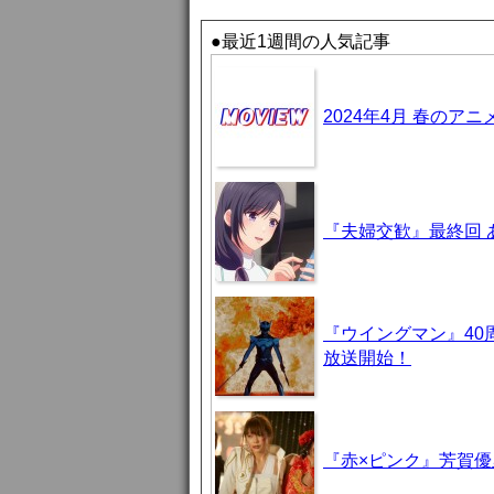
●最近1週間の人気記事
2024年4月 春のア
『夫婦交歓』最終回
『ウイングマン』40
放送開始！
『赤×ピンク』芳賀