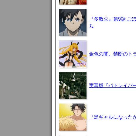
『多数欠』第9話 ご
ち
金色の闇、禁断のト
実写版『パトレイバ
『黒ギャルになった