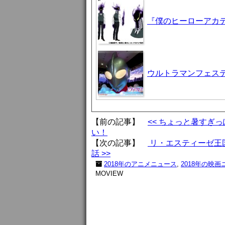
『僕のヒーローアカデ
ウルトラマンフェステ
【前の記事】
<< ちょっと暑すぎ
い！
【次の記事】
リ・エスティーゼ王国
話 >>
2018年のアニメニュース
,
2018年の映画
MOVIEW