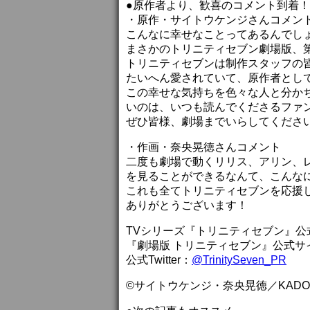
●原作者より、歓喜のコメント到着
・原作・サイトウケンジさんコメン
こんなに幸せなことってあるんでし
まさかのトリニティセブン劇場版、
トリニティセブンは制作スタッフの
たいへん愛されていて、原作者とし
この幸せな気持ちを色々な人と分か
いのは、いつも読んでくださるファ
ぜひ皆様、劇場までいらしてくださ
・作画・奈央晃徳さんコメント
二度も劇場で動くリリス、アリン、
を見ることができるなんて、こんな
これも全てトリニティセブンを応援
ありがとうございます！
TVシリーズ『トリニティセブン』公
『劇場版 トリニティセブン』公式サ
公式Twitter：
@TrinitySeven_PR
©サイトウケンジ・奈央晃徳／KADO