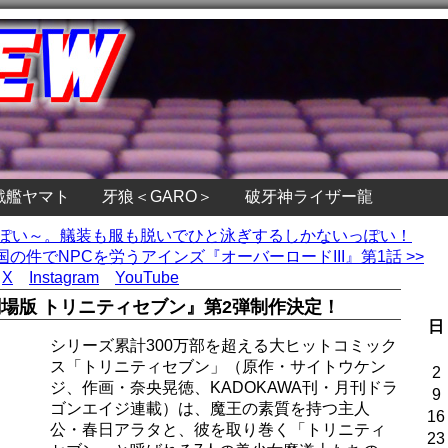
戦艦ヤマト
牙狼＜GARO＞
破牙神ライザー龍
っぽい～。艤装も服も脱いでひと泳ぎするしかないっぽい！
の件でNPCを労うアインズ『オーバーロードIII』第1話 >>
X
Instagram
YouTube
場版 トリニティセブン』第2弾制作決定！
日
シリーズ累計300万部を超える大ヒットコミック
ス「トリニティセブン」（原作・サイトウケン
2
ジ、作画・奈央晃徳、KADOKAWA刊・月刊ドラ
9
ゴンエイジ連載）は、魔王の素質を持つ主人
16
公・春日アラタと、彼を取り巻く「トリニティ
23