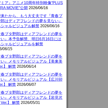
ミア』アニメ10周年特別映像“PLUS
TRA MOVIE”公開
2026/06/16
が来たから、もう大丈夫です『青春ブ
野郎はディアフレンドの夢を見ない』
ペシャルビジュアル解禁
2026/06/16
青春ブタ野郎はディアフレンドの夢を
ない』本予告解禁、明日6月16日には
ペシャルビジュアルを解禁
6/06/15
青春ブタ野郎はディアフレンドの夢を
ない』メモリアルビジュアル【美東美
er.】 解禁
2026/06/14
青春ブタ野郎はディアフレンドの夢を
ない』メモリアルビジュアル【広川卯
er.】 解禁
2026/06/07
青春ブタ野郎はディアフレンドの夢を
ない』メモリアルビジュアル【岩見沢
Ver.】 解禁
2026/05/31