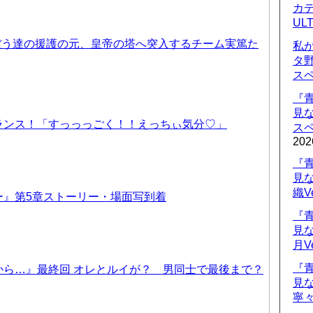
カデ
UL
ぼう達の援護の元、皇帝の塔へ突入するチーム実篤た
私
タ
ス
『
見
ランス！「すっっっごく！！えっちぃ気分♡」
ス
202
『
見
織V
ー』第5章ストーリー・場面写到着
『
見
月V
『
から…』最終回 オレとルイが？ 男同士で最後まで？
見
寧々