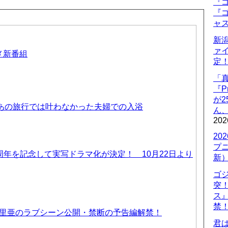
『ゴ
『ゴ
ャ
新
ァ
ニメ新番組
定
「
『P
が
 あの旅行では叶わなかった夫婦での入浴
ん
202
20
プ
周年を記念して実写ドラマ化が決定！ 10月22日より
新
ゴ
突
ス
禁
優里亜のラブシーン公開・禁断の予告編解禁！
君