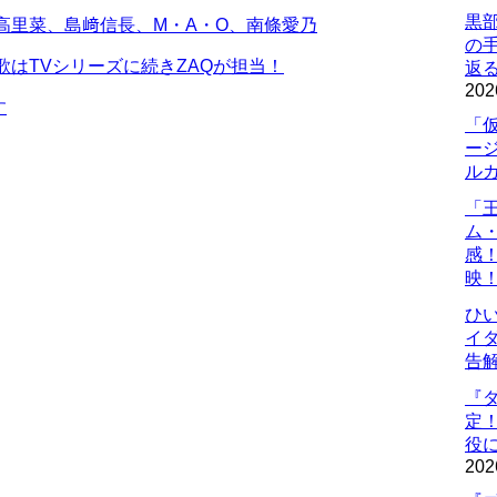
黒
高里菜、島﨑信長、M・A・O、南條愛乃
の
歌はTVシリーズに続きZAQが担当！
返
202
す
「
ー
ル
「
ム
感
映
ひ
イダ
告
『
定
役に
202