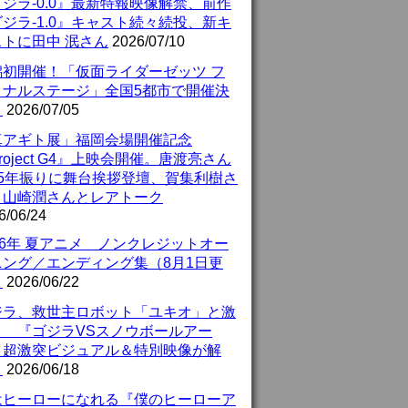
ジラ-0.0』最新特報映像解禁、前作
ジラ-1.0』キャスト続々続投、新キ
ストに田中 泯さん
2026/07/10
潟初開催！「仮面ライダーゼッツ フ
イナルステージ」全国5都市で開催決
！
2026/07/05
真アギト展」福岡会場開催記念
roject G4』上映会開催。唐渡亮さん
25年振りに舞台挨拶登壇、賀集利樹さ
、山崎潤さんとレアトーク
6/06/24
26年 夏アニメ ノンクレジットオー
ニング／エンディング集（8月1日更
）
2026/06/22
ジラ、救世主ロボット「ユキオ」と激
！ 『ゴジラVSスノウボールアー
』超激突ビジュアル＆特別映像が解
！
2026/06/18
はヒーローになれる『僕のヒーローア