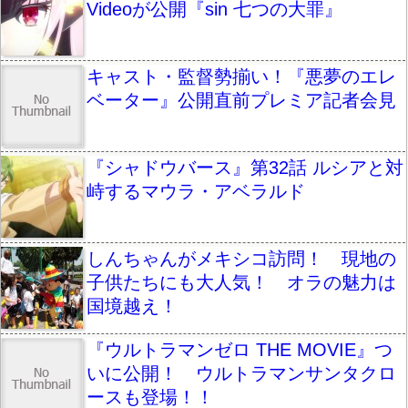
Videoが公開『sin 七つの大罪』
キャスト・監督勢揃い！『悪夢のエレ
ベーター』公開直前プレミア記者会見
『シャドウバース』第32話 ルシアと対
峙するマウラ・アベラルド
しんちゃんがメキシコ訪問！ 現地の
子供たちにも大人気！ オラの魅力は
国境越え！
『ウルトラマンゼロ THE MOVIE』つ
いに公開！ ウルトラマンサンタクロ
ースも登場！！