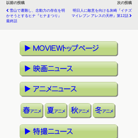
以前の投稿
次の投稿
雪山で遭難し、念動力の存在を明
明日人に敵意を向ける灰崎『イナズ
かそうとするヒナ『ヒナまつり』
マイレブン アレスの天秤』第12話
最終話