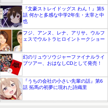
『文豪ストレイドッグス わん！』第5
話 何かと多感な中学2年生・太宰と中
也
フジ、アンヌ、レナ、アリサ。ウルフ
ェスでウルトラヒロイントークショー
幻のリュウソウジャーファイナルライ
ブツアー、おはなしCDとして発売！
『うちの会社の小さい先輩の話』第6
話 拓馬の初夢に現れた詩織里