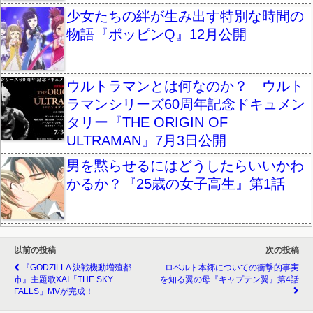
少女たちの絆が生み出す特別な時間の
物語『ポッピンQ』12月公開
ウルトラマンとは何なのか？ ウルト
ラマンシリーズ60周年記念ドキュメン
タリー『THE ORIGIN OF
ULTRAMAN』7月3日公開
男を黙らせるにはどうしたらいいかわ
かるか？『25歳の女子高生』第1話
以前の投稿
次の投稿
『GODZILLA 決戦機動増殖都
ロベルト本郷についての衝撃的事実
市』主題歌XAI「THE SKY
を知る翼の母『キャプテン翼』第4話
FALLS」MVが完成！