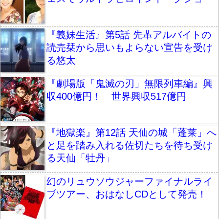
『義妹生活』第5話 先輩アルバイトの
読売栞から思いもよらない宣告を受け
る悠太
『劇場版「鬼滅の刃」無限列車編』興
収400億円！ 世界興収517億円
『地獄楽』第12話 天仙の城「蓬莱」へ
と足を踏み入れる佐切たちを待ち受け
る天仙「牡丹」
幻のリュウソウジャーファイナルライ
ブツアー、おはなしCDとして発売！