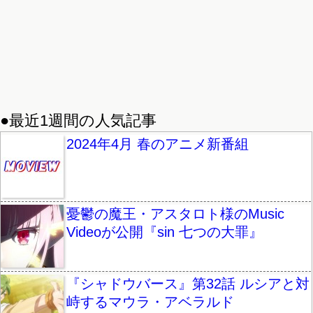
●最近1週間の人気記事
2024年4月 春のアニメ新番組
憂鬱の魔王・アスタロト様のMusic
Videoが公開『sin 七つの大罪』
『シャドウバース』第32話 ルシアと対
峙するマウラ・アベラルド