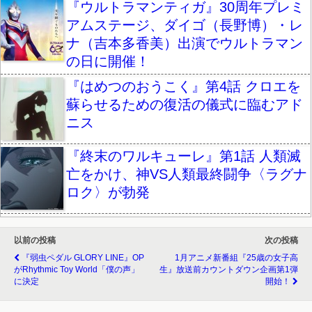
『ウルトラマンティガ』30周年プレミ
アムステージ、ダイゴ（長野博）・レ
ナ（吉本多香美）出演でウルトラマン
の日に開催！
『はめつのおうこく』第4話 クロエを
蘇らせるための復活の儀式に臨むアド
ニス
『終末のワルキューレ』第1話 人類滅
亡をかけ、神VS人類最終闘争〈ラグナ
ロク〉が勃発
以前の投稿
次の投稿
『弱虫ペダル GLORY LINE』OP
1月アニメ新番組『25歳の女子高
がRhythmic Toy World「僕の声」
生』放送前カウントダウン企画第1弾
に決定
開始！