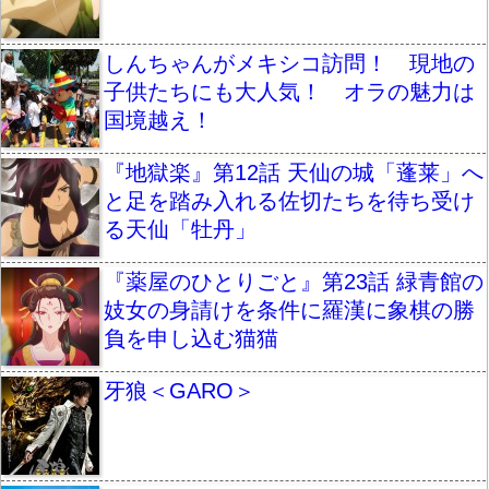
しんちゃんがメキシコ訪問！ 現地の
子供たちにも大人気！ オラの魅力は
国境越え！
『地獄楽』第12話 天仙の城「蓬莱」へ
と足を踏み入れる佐切たちを待ち受け
る天仙「牡丹」
『薬屋のひとりごと』第23話 緑青館の
妓女の身請けを条件に羅漢に象棋の勝
負を申し込む猫猫
牙狼＜GARO＞