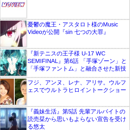
憂鬱の魔王・アスタロト様のMusic
Videoが公開『sin 七つの大罪』
『新テニスの王子様 U-17 WC
SEMIFINAL』第6話 「手塚ゾーン」と
「手塚ファントム」と融合させた新技
フジ、アンヌ、レナ、アリサ。ウルフ
ェスでウルトラヒロイントークショー
『義妹生活』第5話 先輩アルバイトの
読売栞から思いもよらない宣告を受け
る悠太