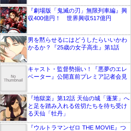
『劇場版「鬼滅の刃」無限列車編』興
収400億円！ 世界興収517億円
男を黙らせるにはどうしたらいいかわ
かるか？『25歳の女子高生』第1話
キャスト・監督勢揃い！『悪夢のエレ
ベーター』公開直前プレミア記者会見
『地獄楽』第12話 天仙の城「蓬莱」へ
と足を踏み入れる佐切たちを待ち受け
る天仙「牡丹」
『ウルトラマンゼロ THE MOVIE』つ