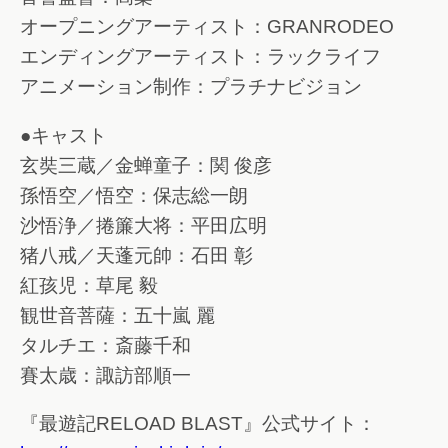
オープニングアーティスト：GRANRODEO
エンディングアーティスト：ラックライフ
アニメーション制作：プラチナビジョン
●キャスト
玄奘三蔵／金蝉童子：関 俊彦
孫悟空／悟空：保志総一朗
沙悟浄／捲簾大将：平田広明
猪八戒／天蓬元帥：石田 彰
紅孩児：草尾 毅
観世音菩薩：五十嵐 麗
タルチエ：斎藤千和
賽太歳：諏訪部順一
『最遊記RELOAD BLAST』公式サイト：