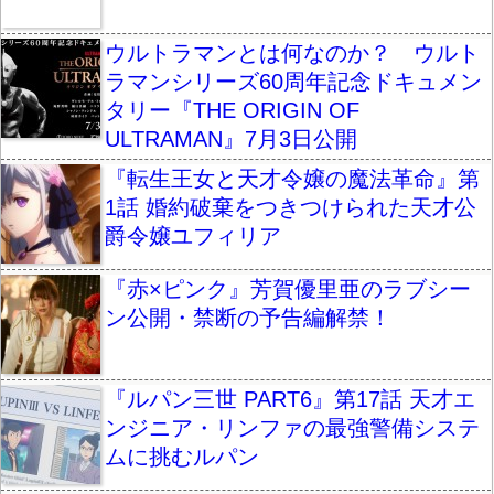
ウルトラマンとは何なのか？ ウルト
ラマンシリーズ60周年記念ドキュメン
タリー『THE ORIGIN OF
ULTRAMAN』7月3日公開
『転生王女と天才令嬢の魔法革命』第
1話 婚約破棄をつきつけられた天才公
爵令嬢ユフィリア
『赤×ピンク』芳賀優里亜のラブシー
ン公開・禁断の予告編解禁！
『ルパン三世 PART6』第17話 天才エ
ンジニア・リンファの最強警備システ
ムに挑むルパン