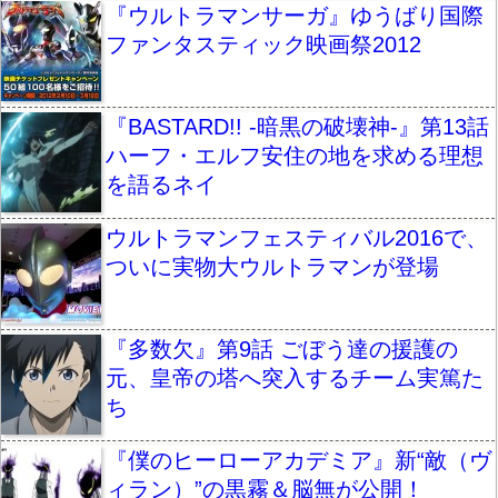
『ウルトラマンサーガ』ゆうばり国際
ファンタスティック映画祭2012
『BASTARD!! -暗黒の破壊神-』第13話
ハーフ・エルフ安住の地を求める理想
を語るネイ
ウルトラマンフェスティバル2016で、
ついに実物大ウルトラマンが登場
『多数欠』第9話 ごぼう達の援護の
元、皇帝の塔へ突入するチーム実篤た
ち
『僕のヒーローアカデミア』新“敵（ヴ
ィラン）”の黒霧＆脳無が公開！