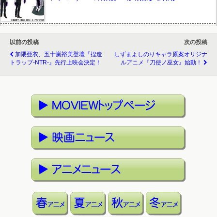
以前の投稿
次の投稿
加隈亜衣、五十嵐裕美登壇『捏造
しずまよしのりキャラ原案オリジナ
トラップ-NTR-』先行上映会決定！
ルアニメ『刀使ノ巫女』始動！