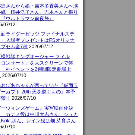
部進さんから娘・吉本多香美さんへ涙
手紙 桜井浩子さん、吉本さんと振り
る『ウルトラマン前夜祭』
6/07/12
仮面ライダーゼッツ ファイナルステ
ジ」入場者プレゼントはFSオリジナ
カプセム全7種
2026/07/12
王様戦隊キングオージャー フィル
・コンサート」を大スクリーンで体
！ 神イベントを2週間限定劇場上
！
2026/07/10
いおばあちゃんが言っていた『仮面ラ
ーカブト 20th 天を継ぐもの』本予
解禁！
2026/07/10
ダーウィンズゲーム』実写映画化決
！ カナメ役は中川大志さん、シュカ
Kōki,さん、レイン役は畑 芽育さん
6/07/10