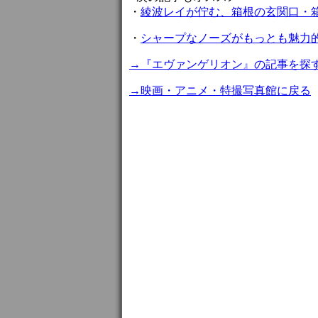
・
綾波レイが佇む、箱根の玄関口・
・
シャープなノーズがもっとも魅力的な50
→『エヴァンゲリオン』の記事を探
→映画・アニメ・特撮写真館に戻る