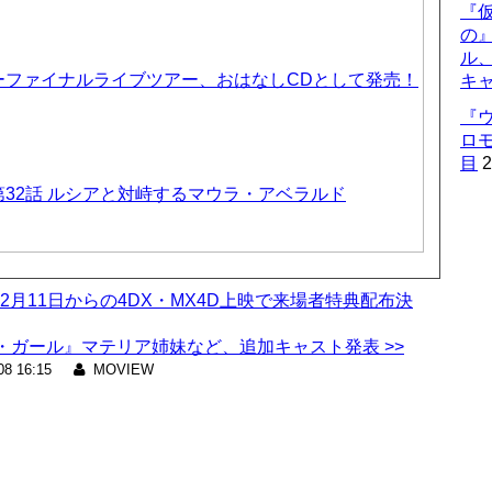
『仮
の
ル
ーファイナルライブツアー、おはなしCDとして発売！
キ
『
ロ
目
2
32話 ルシアと対峙するマウラ・アベラルド
』2月11日からの4DX・MX4D上映で来場者特典配布決
ガール』マテリア姉妹など、追加キャスト発表 >>
08 16:15
MOVIEW