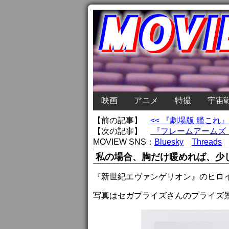
映画
アニメ
特撮
宇宙
【前の記事】
<< 『劇場版 艦これ
【次の記事】
『フレームアームズ・
MOVIEW SNS：
Bluesky
Threads
私の場合、胸だけ暖めれば、少
『新世紀エヴァンゲリオン』のヒロ
写真はセガプライズさんのプライズ