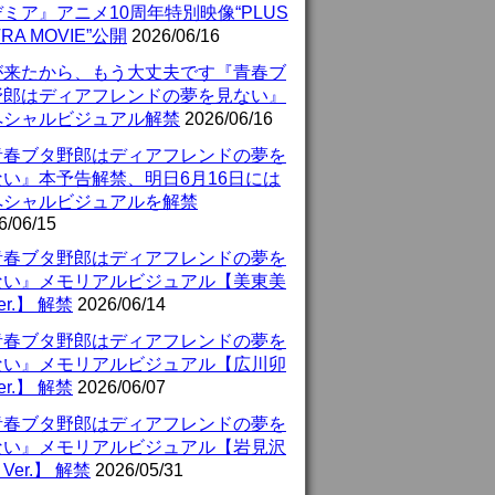
ミア』アニメ10周年特別映像“PLUS
TRA MOVIE”公開
2026/06/16
が来たから、もう大丈夫です『青春ブ
野郎はディアフレンドの夢を見ない』
ペシャルビジュアル解禁
2026/06/16
青春ブタ野郎はディアフレンドの夢を
ない』本予告解禁、明日6月16日には
ペシャルビジュアルを解禁
6/06/15
青春ブタ野郎はディアフレンドの夢を
ない』メモリアルビジュアル【美東美
er.】 解禁
2026/06/14
青春ブタ野郎はディアフレンドの夢を
ない』メモリアルビジュアル【広川卯
er.】 解禁
2026/06/07
青春ブタ野郎はディアフレンドの夢を
ない』メモリアルビジュアル【岩見沢
Ver.】 解禁
2026/05/31