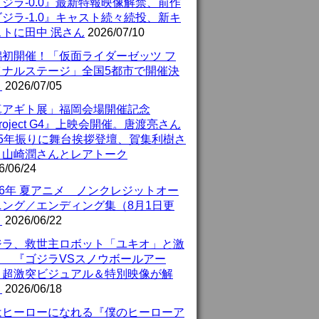
ジラ-0.0』最新特報映像解禁、前作
ジラ-1.0』キャスト続々続投、新キ
ストに田中 泯さん
2026/07/10
潟初開催！「仮面ライダーゼッツ フ
イナルステージ」全国5都市で開催決
！
2026/07/05
真アギト展」福岡会場開催記念
roject G4』上映会開催。唐渡亮さん
25年振りに舞台挨拶登壇、賀集利樹さ
、山崎潤さんとレアトーク
6/06/24
26年 夏アニメ ノンクレジットオー
ニング／エンディング集（8月1日更
）
2026/06/22
ジラ、救世主ロボット「ユキオ」と激
！ 『ゴジラVSスノウボールアー
』超激突ビジュアル＆特別映像が解
！
2026/06/18
はヒーローになれる『僕のヒーローア