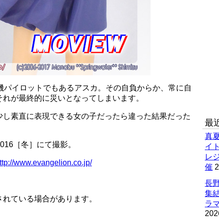
号機パイロットでもあるアスカ。その自負からか、常に自
それが最終的に災いとなってしまいます。
少し素直に表現できる女の子だったら違った結果だった
最
真
2016［冬］にて撮影。
イ
レ
ttp://www.evangelion.co.jp/
催
2
長野
集
されている場合があります。
ラマ
202