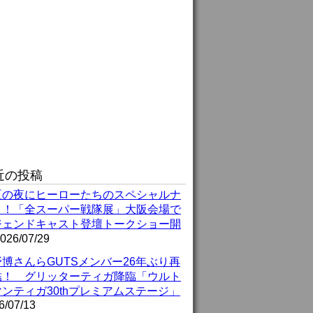
近の投稿
夏の夜にヒーローたちのスペシャルナ
ト！「全スーパー戦隊展」大阪会場で
ジェンドキャスト登壇トークショー開
026/07/29
博さんらGUTSメンバー26年ぶり再
結！ グリッターティガ降臨「ウルト
ンティガ30thプレミアムステージ」
6/07/13