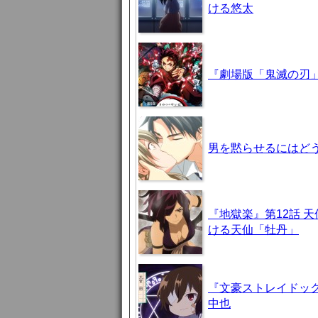
ける悠太
『劇場版「鬼滅の刃」
男を黙らせるにはどう
『地獄楽』第12話 
ける天仙「牡丹」
『文豪ストレイドッグ
中也