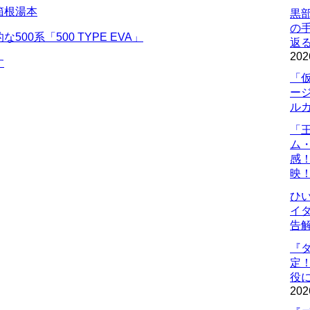
箱根湯本
黒
の
0系「500 TYPE EVA」
返
202
す
「
ー
ル
「
ム
感
映
ひ
イダ
告
『
定
役に
202