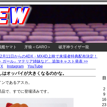
戦艦ヤマト
牙狼＜GARO＞
破牙神ライザー龍
』2月11日からの4DX・MX4D上映で来場者特典配布決定！
ガール』マテリア姉妹など、追加キャスト発表 >>
X
Instagram
YouTube
しはオッパイが大きくなるのかな。
日
インであるアスカ。
2
景品で、すでに登場済みです。
9
16
23