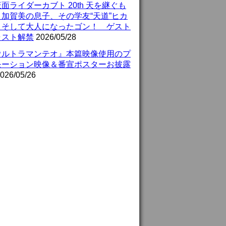
面ライダーカブト 20th 天を継ぐも
』加賀美の息子、その学友“天道”ヒカ
、そして大人になったゴン！ ゲスト
ャスト解禁
2026/05/28
ウルトラマンテオ』本篇映像使用のプ
モーション映像＆番宣ポスターお披露
026/05/26