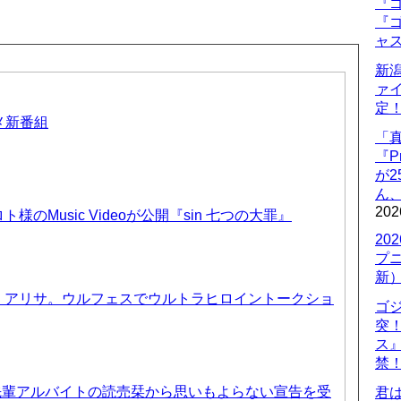
『ゴ
『ゴ
ャ
新
ァ
定
ニメ新番組
「
『P
が
ん
202
のMusic Videoが公開『sin 七つの大罪』
20
プ
新
、アリサ。ウルフェスでウルトラヒロイントークショ
ゴ
突
ス
禁
先輩アルバイトの読売栞から思いもよらない宣告を受
君