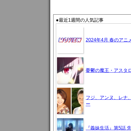
●最近1週間の人気記事
2024年4月 春のア
憂鬱の魔王・アスタロト様
フジ、アンヌ、レナ
ー
『義妹生活』第5話 