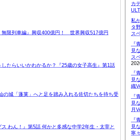
カデ
UL
私
タ
無限列車編』興収400億円！ 世界興収517億円
ス
『
見
ス
202
したらいいかわかるか？『25歳の女子高生』第1話
『
見
織V
天仙の城「蓬莱」へと足を踏み入れる佐切たちを待ち受
『
見
月V
『
見
ス わん！』第5話 何かと多感な中学2年生・太宰と
寧々