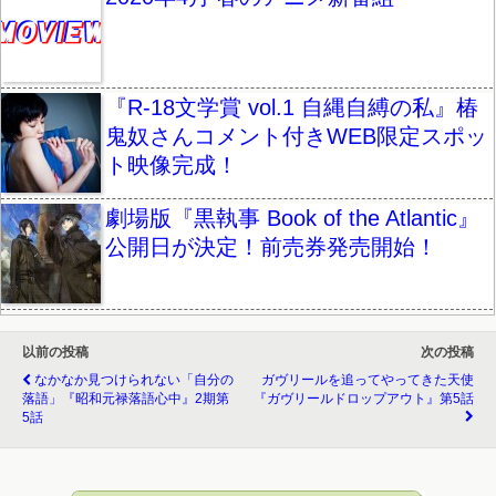
『R-18文学賞 vol.1 自縄自縛の私』椿
鬼奴さんコメント付きWEB限定スポッ
ト映像完成！
劇場版『黒執事 Book of the Atlantic』
公開日が決定！前売券発売開始！
以前の投稿
次の投稿
なかなか見つけられない「自分の
ガヴリールを追ってやってきた天使
落語」『昭和元禄落語心中』2期第
『ガヴリールドロップアウト』第5話
5話