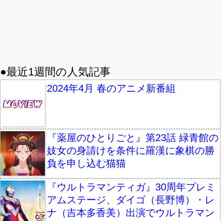
●最近1週間の人気記事
2024年4月 春のアニメ新番組
『薬屋のひとりごと』第23話 緑青館の
妓女の身請けを条件に羅漢に象棋の勝
負を申し込む猫猫
『ウルトラマンティガ』30周年プレミ
アムステージ、ダイゴ（長野博）・レ
ナ（吉本多香美）出演でウルトラマン