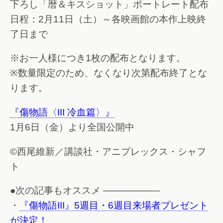
下ろし「暦＆キスショット」ポートレート配布
日程：2月11日（土）～各映画館の本作上映終
了日まで
※お一人様につき1枚の配布となります。
※数量限定のため、なくなり次第配布終了とな
ります。
『傷物語〈III 冷血篇〉』
1月6日（金）より全国公開中
©西尾維新／講談社・アニプレックス・シャフ
ト
●次の記事もオススメ ——————
・
『傷物語III』5週目・6週目来場者プレゼント
が決定！