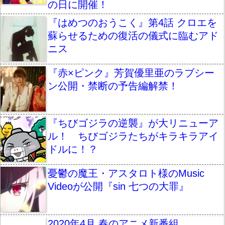
の日に開催！
『はめつのおうこく』第4話 クロエを
蘇らせるための復活の儀式に臨むアド
ニス
『赤×ピンク』芳賀優里亜のラブシー
ン公開・禁断の予告編解禁！
『ちびゴジラの逆襲』が大リニューア
ル！ ちびゴジラたちがキラキラアイ
ドルに！？
憂鬱の魔王・アスタロト様のMusic
Videoが公開『sin 七つの大罪』
2020年4月 春のアニメ新番組