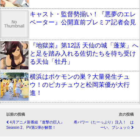
キャスト・監督勢揃い！『悪夢のエレ
ベーター』公開直前プレミア記者会見
『地獄楽』第12話 天仙の城「蓬莱」へ
と足を踏み入れる佐切たちを待ち受け
る天仙「牡丹」
横浜はポケモンの巣？大量発生チュ
ウ！のピカチュウと松岡茉優が大行
進！
以前の投稿
次の投稿
4月アニメ新番組『進撃の巨人』
希パワー（たーっぷり）注入！ は
Season 2、PV第1弾が解禁！
ーい、プシュッ☆