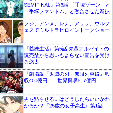
SEMIFINAL』第6話 「手塚ゾーン」と
「手塚ファントム」と融合させた新技
フジ、アンヌ、レナ、アリサ。ウルフ
ェスでウルトラヒロイントークショー
『義妹生活』第5話 先輩アルバイトの
読売栞から思いもよらない宣告を受け
る悠太
『劇場版「鬼滅の刃」無限列車編』興
収400億円！ 世界興収517億円
男を黙らせるにはどうしたらいいかわ
かるか？『25歳の女子高生』第1話