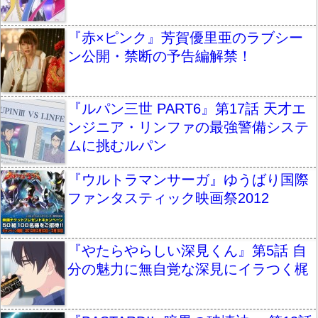
『赤×ピンク』芳賀優里亜のラブシー
ン公開・禁断の予告編解禁！
『ルパン三世 PART6』第17話 天才エ
ンジニア・リンファの最強警備システ
ムに挑むルパン
『ウルトラマンサーガ』ゆうばり国際
ファンタスティック映画祭2012
『やたらやらしい深見くん』第5話 自
分の魅力に無自覚な深見にイラつく梶