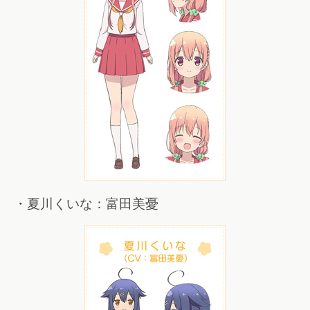
・夏川くいな：富田美憂