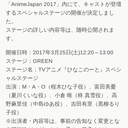
「AnimeJapan 2017」内にて、キャストが登壇
するスペシャルステージの開催が決定しまし
た。
ステージの詳しい内容等は、随時公開されま
す。
開催日時：2017年3月25日(土)12:20～13:00
ステージ：GREEN
ステージ名：TVアニメ『ひなこのーと』スペシ
ャルステージ
出演：M・A・O（桜木ひな子役）、富田美憂
（夏川くいな役）、小倉 唯（柊 真雪役）、高
野麻里佳（中島ゆあ役）、吉田有里（黒柳るり
子役）
※出演者・内容等は、事前の告知なく変更とな