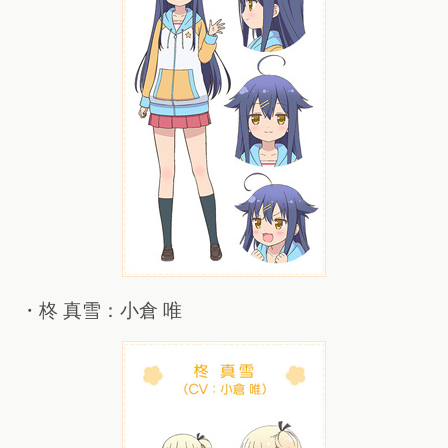
・柊 真雪：小倉 唯