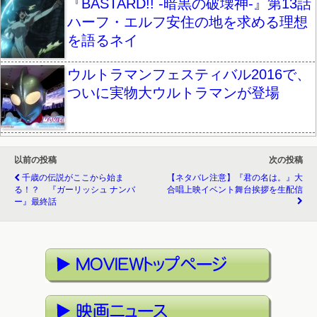
『BASTARD!! -暗黒の破壊神-』第13話
ハーフ・エルフ安住の地を求める理想
を語るネイ
ウルトラマンフェスティバル2016で、
ついに実物大ウルトラマンが登場
以前の投稿
次の投稿
千歳の伝説がここから始ま
【ネタバレ注意】『君の名は。』大
る！？ 『ガーリッシュ ナンバ
合唱上映イベント舞台挨拶を生配信
ー』最終話