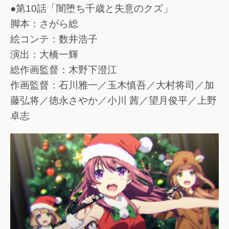
●第10話「闇堕ち千歳と失意のクズ」
脚本：さがら総
絵コンテ：数井浩子
演出：大橋一輝
総作画監督：木野下澄江
作画監督：石川雅一／玉木慎吾／大村将司／加
藤弘将／徳永さやか／小川 茜／望月俊平／上野
卓志