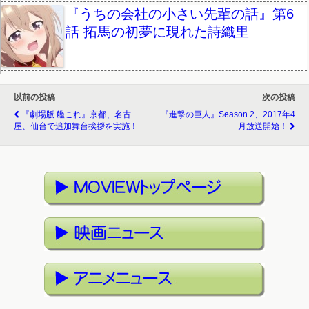
『うちの会社の小さい先輩の話』第6
話 拓馬の初夢に現れた詩織里
以前の投稿
次の投稿
『劇場版 艦これ』京都、名古
『進撃の巨人』Season 2、2017年4
屋、仙台で追加舞台挨拶を実施！
月放送開始！