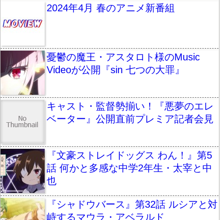
2024年4月 春のアニメ新番組
憂鬱の魔王・アスタロト様のMusic
Videoが公開『sin 七つの大罪』
キャスト・監督勢揃い！『悪夢のエレ
ベーター』公開直前プレミア記者会見
『文豪ストレイドッグス わん！』第5
話 何かと多感な中学2年生・太宰と中
也
『シャドウバース』第32話 ルシアと対
峙するマウラ・アベラルド