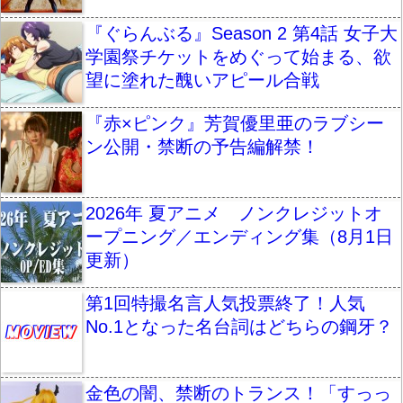
『ぐらんぶる』Season 2 第4話 女子大
学園祭チケットをめぐって始まる、欲
望に塗れた醜いアピール合戦
『赤×ピンク』芳賀優里亜のラブシー
ン公開・禁断の予告編解禁！
2026年 夏アニメ ノンクレジットオ
ープニング／エンディング集（8月1日
更新）
第1回特撮名言人気投票終了！人気
No.1となった名台詞はどちらの鋼牙？
金色の闇、禁断のトランス！「すっっ