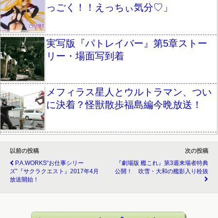
っごく！！えっちぃ気分♡」
実写版『パトレイバー』第5章ストー
リー・場面写到着
メフィラス星人とウルトラマン、つい
に決着？怪獣散歩福島編今晩放送！
以前の投稿
次の投稿
P.A.WORKS“お仕事シリー
『劇場版 艦これ』第3週来場者特典
ズ”『サクラクエスト』2017年4月
公開！ 吹雪・大和の艦影入り栓抜
放送開始！