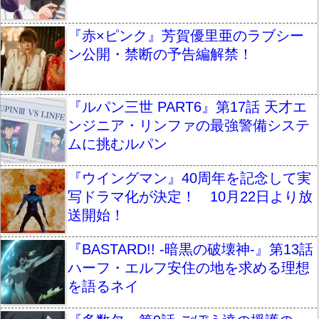
『赤×ピンク』芳賀優里亜のラブシー
ン公開・禁断の予告編解禁！
『ルパン三世 PART6』第17話 天才エ
ンジニア・リンファの最強警備システ
ムに挑むルパン
『ウイングマン』40周年を記念して実
写ドラマ化が決定！ 10月22日より放
送開始！
『BASTARD!! -暗黒の破壊神-』第13話
ハーフ・エルフ安住の地を求める理想
を語るネイ