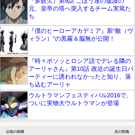
『多数欠』第9話 ごぼう達の援護の
元、皇帝の塔へ突入するチーム実篤た
ち
『僕のヒーローアカデミア』新“敵（ヴ
ィラン）”の黒霧＆脳無が公開！
『時々ボソッとロシア語でデレる隣の
アーリャさん』第10話 政近の誕生日パ
ーティーに誘われなかったと知り、落
ち込むアーリャ
ウルトラマンフェスティバル2016で、
ついに実物大ウルトラマンが登場
以前の投稿
次の投稿