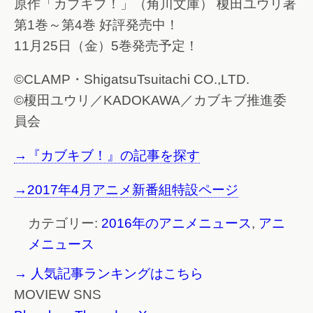
原作「カブキブ！」（角川文庫） 榎田ユウリ著
第1巻～第4巻 好評発売中！
11月25日（金）5巻発売予定！
©CLAMP・ShigatsuTsuitachi CO.,LTD.
©榎田ユウリ／KADOKAWA／カブキブ推進委
員会
→『カブキブ！』の記事を探す
→2017年4月アニメ新番組特設ページ
カテゴリー:
2016年のアニメニュース
,
アニ
メニュース
→ 人気記事ランキングはこちら
MOVIEW SNS