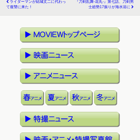
ライダーマンが結城丈二に代わっ
『刀剣乱舞-花丸-』第七話、刀剣男
て復讐に来た！
士総勢17振りが海水浴に