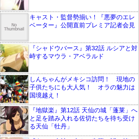
キャスト・監督勢揃い！『悪夢のエレ
ベーター』公開直前プレミア記者会見
『シャドウバース』第32話 ルシアと対
峙するマウラ・アベラルド
しんちゃんがメキシコ訪問！ 現地の
子供たちにも大人気！ オラの魅力は
国境越え！
『地獄楽』第12話 天仙の城「蓬莱」へ
と足を踏み入れる佐切たちを待ち受け
る天仙「牡丹」