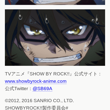
TVアニメ『SHOW BY ROCK!!』公式サイト：
www.showbyrock-anime.com
公式Twitter：
@SB69A
©2012, 2016 SANRIO CO., LTD.
SHOWBYROCK!!製作委員会#