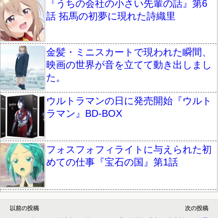
『うちの会社の小さい先輩の話』第6
話 拓馬の初夢に現れた詩織里
金髪・ミニスカートで現われた瞬間、
映画の世界が音を立てて動き出しまし
た。
ウルトラマンの日に発売開始『ウルト
ラマン』BD-BOX
フォスフォフィライトに与えられた初
めての仕事『宝石の国』第1話
以前の投稿
次の投稿