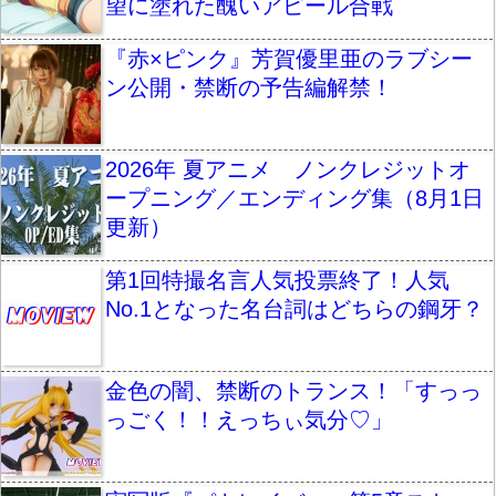
望に塗れた醜いアピール合戦
『赤×ピンク』芳賀優里亜のラブシー
ン公開・禁断の予告編解禁！
2026年 夏アニメ ノンクレジットオ
ープニング／エンディング集（8月1日
更新）
第1回特撮名言人気投票終了！人気
No.1となった名台詞はどちらの鋼牙？
金色の闇、禁断のトランス！「すっっ
っごく！！えっちぃ気分♡」