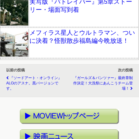
実写版『パトレイバー』第5章ストー
リー・場面写到着
メフィラス星人とウルトラマン、つい
に決着？怪獣散歩福島編今晩放送！
以前の投稿
次の投稿
『ソードアート・オンライン』
『ガールズ＆パンツァー』最終章制
ALOのアスナ。黒バージョンで
作決定！大洗祭にあんこうチーム登
す。
場！