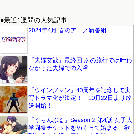
●最近1週間の人気記事
2024年4月 春のアニメ新番組
『夫婦交歓』最終回 あの旅行では叶わ
なかった夫婦での入浴
『ウイングマン』40周年を記念して実
写ドラマ化が決定！ 10月22日より放
送開始！
『ぐらんぶる』Season 2 第4話 女子大
学園祭チケットをめぐって始まる、欲