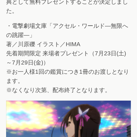
典として無料プレゼントすることが決定しまし
た。
・電撃劇場文庫「アクセル・ワールド―無限へ
の跳躍―」
著／川原礫 イラスト／HIMA
先着期間限定 来場者プレゼント（7月23日(土)
～7月29日(金)）
※お一人様1回の鑑賞につき1冊のお渡しとなり
ます。
※なくなり次第、配布終了となります。