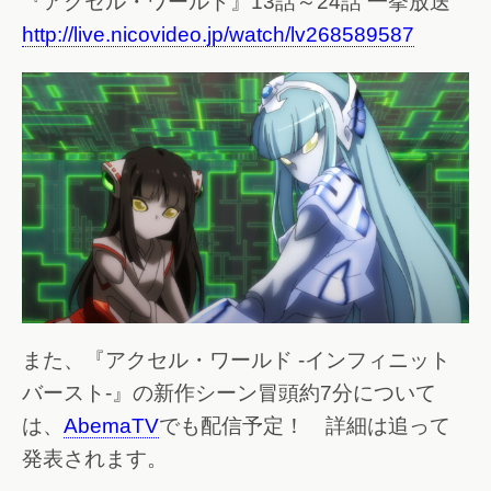
『アクセル・ワールド』13話～24話 一挙放送
http://live.nicovideo.jp/watch/lv268589587
また、『アクセル・ワールド -インフィニット
バースト-』の新作シーン冒頭約7分について
は、
AbemaTV
でも配信予定！ 詳細は追って
発表されます。