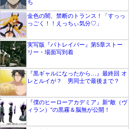
ち
金色の闇、禁断のトランス！「すっっ
っごく！！えっちぃ気分♡」
実写版『パトレイバー』第5章ストー
リー・場面写到着
『黒ギャルになったから…』最終回 オ
レとルイが？ 男同士で最後まで？
『僕のヒーローアカデミア』新“敵（ヴ
ィラン）”の黒霧＆脳無が公開！