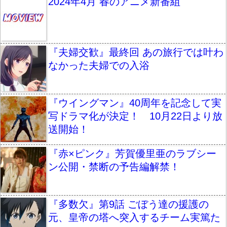
2024年4月 春のアニメ新番組
『夫婦交歓』最終回 あの旅行では叶わ
なかった夫婦での入浴
『ウイングマン』40周年を記念して実
写ドラマ化が決定！ 10月22日より放
送開始！
『赤×ピンク』芳賀優里亜のラブシー
ン公開・禁断の予告編解禁！
『多数欠』第9話 ごぼう達の援護の
元、皇帝の塔へ突入するチーム実篤た