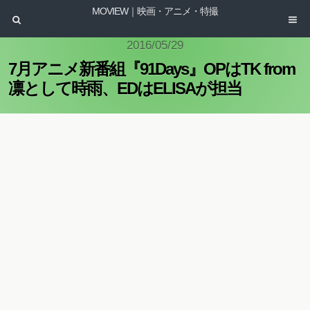
MOVIEW｜映画・アニメ・特撮
2016/05/29
7月アニメ新番組『91Days』OPはTK from
凛として時雨、EDはELISAが担当