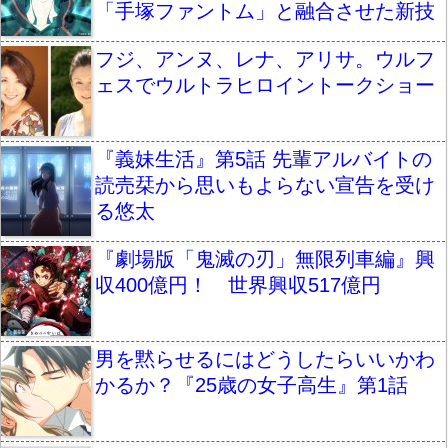
「手塚ファントム」と融合させた新技
フジ、アンヌ、レナ、アリサ。ウルフ
ェスでウルトラヒロイントークショー
『義妹生活』第5話 先輩アルバイトの
読売栞から思いもよらない宣告を受け
る悠太
『劇場版「鬼滅の刃」無限列車編』興
収400億円！ 世界興収517億円
男を黙らせるにはどうしたらいいかわ
かるか？『25歳の女子高生』第1話