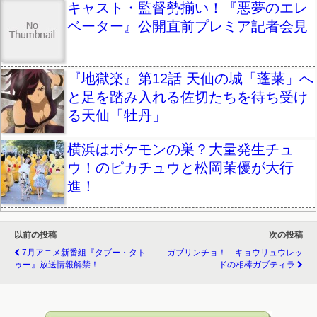
キャスト・監督勢揃い！『悪夢のエレ
ベーター』公開直前プレミア記者会見
『地獄楽』第12話 天仙の城「蓬莱」へ
と足を踏み入れる佐切たちを待ち受け
る天仙「牡丹」
横浜はポケモンの巣？大量発生チュ
ウ！のピカチュウと松岡茉優が大行
進！
以前の投稿
次の投稿
7月アニメ新番組『タブー・タト
ガブリンチョ！ キョウリュウレッ
ゥー』放送情報解禁！
ドの相棒ガブティラ