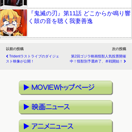
『鬼滅の刃』第11話 どこからか鳴り響
く鼓の音を聴く我妻善逸
以前の投稿
次の投稿
Tridentラストライブのダイジェ
第2回ゴジラ映画怪獣人気投票開催
スト映像が公開！
中！怪獣別予選終了、本戦開始！