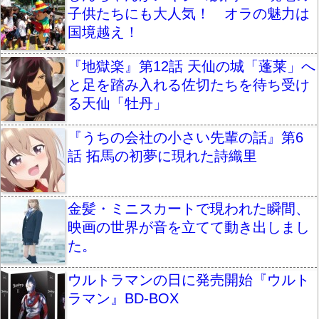
子供たちにも大人気！ オラの魅力は
国境越え！
『地獄楽』第12話 天仙の城「蓬莱」へ
と足を踏み入れる佐切たちを待ち受け
る天仙「牡丹」
『うちの会社の小さい先輩の話』第6
話 拓馬の初夢に現れた詩織里
金髪・ミニスカートで現われた瞬間、
映画の世界が音を立てて動き出しまし
た。
ウルトラマンの日に発売開始『ウルト
ラマン』BD-BOX