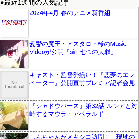
●最近1週間の人気記事
2024年4月 春のアニメ新番組
憂鬱の魔王・アスタロト様のMusic
Videoが公開『sin 七つの大罪』
キャスト・監督勢揃い！『悪夢のエレ
ベーター』公開直前プレミア記者会見
『シャドウバース』第32話 ルシアと対
峙するマウラ・アベラルド
しんちゃんがメキシコ訪問！ 現地の