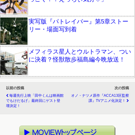
実写版『パトレイバー』第5章ストー
リー・場面写到着
メフィラス星人とウルトラマン、つい
に決着？怪獣散歩福島編今晩放送！
以前の投稿
次の投稿
毎週先行上映「田中くんは映画館
オノ・ナツメ原作『ACCA13区監察
でもけだるげ」最終回にゲスト登
課』TVアニメ化決定！
壇決定！