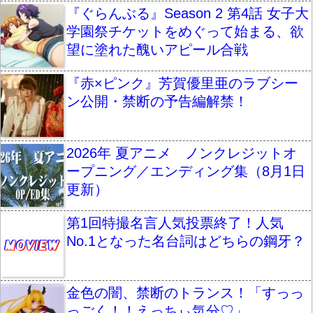
『ぐらんぶる』Season 2 第4話 女子大
学園祭チケットをめぐって始まる、欲
望に塗れた醜いアピール合戦
『赤×ピンク』芳賀優里亜のラブシー
ン公開・禁断の予告編解禁！
2026年 夏アニメ ノンクレジットオ
ープニング／エンディング集（8月1日
更新）
第1回特撮名言人気投票終了！人気
No.1となった名台詞はどちらの鋼牙？
金色の闇、禁断のトランス！「すっっ
っごく！！えっちぃ気分♡」