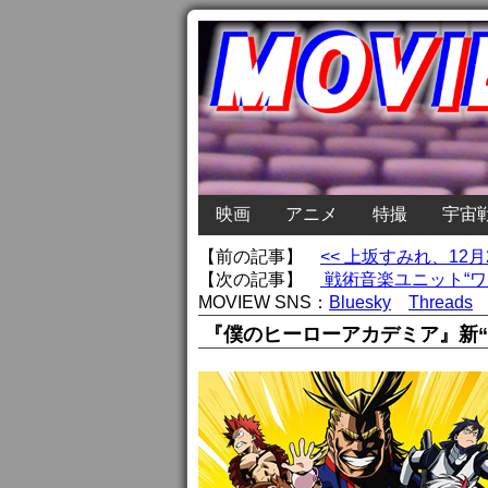
映画
アニメ
特撮
宇宙
【前の記事】
<< 上坂すみれ、1
【次の記事】
戦術音楽ユニット“ワル
MOVIEW SNS：
Bluesky
Threads
『僕のヒーローアカデミア』新