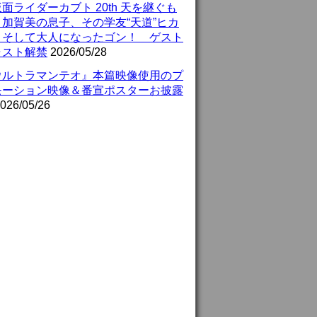
面ライダーカブト 20th 天を継ぐも
』加賀美の息子、その学友“天道”ヒカ
、そして大人になったゴン！ ゲスト
ャスト解禁
2026/05/28
ウルトラマンテオ』本篇映像使用のプ
モーション映像＆番宣ポスターお披露
026/05/26