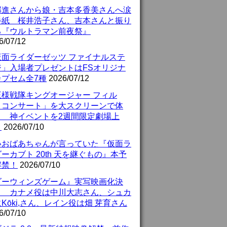
部進さんから娘・吉本多香美さんへ涙
手紙 桜井浩子さん、吉本さんと振り
る『ウルトラマン前夜祭』
6/07/12
仮面ライダーゼッツ ファイナルステ
ジ」入場者プレゼントはFSオリジナ
カプセム全7種
2026/07/12
王様戦隊キングオージャー フィル
・コンサート」を大スクリーンで体
！ 神イベントを2週間限定劇場上
！
2026/07/10
いおばあちゃんが言っていた『仮面ラ
ーカブト 20th 天を継ぐもの』本予
解禁！
2026/07/10
ダーウィンズゲーム』実写映画化決
！ カナメ役は中川大志さん、シュカ
Kōki,さん、レイン役は畑 芽育さん
6/07/10