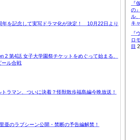
『仮
の
ル
キ
周年を記念して実写ドラマ化が決定！ 10月22日より
『
ロ
目
2
on 2 第4話 女子大学園祭チケットをめぐって始まる、
ピール合戦
ルトラマン、ついに決着？怪獣散歩福島編今晩放送！
優里亜のラブシーン公開・禁断の予告編解禁！