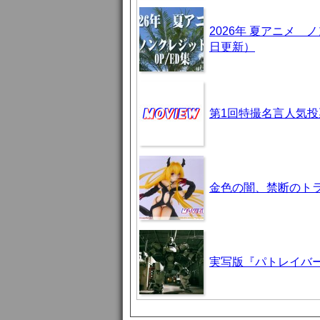
2026年 夏アニメ
日更新）
第1回特撮名言人気投
金色の闇、禁断のト
実写版『パトレイバ