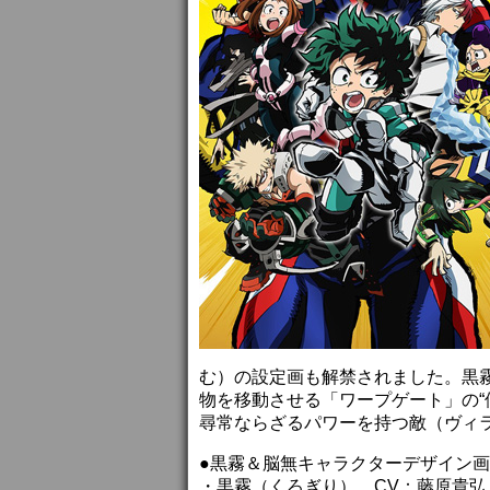
む）の設定画も解禁されました。黒
物を移動させる「ワープゲート」の“
尋常ならざるパワーを持つ敵（ヴィ
●黒霧＆脳無キャラクターデザイン
・黒霧（くろぎり） CV：藤原貴弘