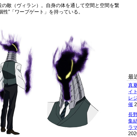
役の敵（ヴィラン）。自身の体を通して空間と空間を繋
個性”「ワープゲート」を持っている。
最
真
イ
レ
催
2
長野
集
ラマ
202