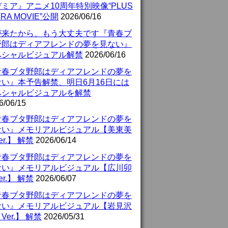
ミア』アニメ10周年特別映像“PLUS
TRA MOVIE”公開
2026/06/16
が来たから、もう大丈夫です『青春ブ
野郎はディアフレンドの夢を見ない』
ペシャルビジュアル解禁
2026/06/16
青春ブタ野郎はディアフレンドの夢を
ない』本予告解禁、明日6月16日には
ペシャルビジュアルを解禁
6/06/15
青春ブタ野郎はディアフレンドの夢を
ない』メモリアルビジュアル【美東美
er.】 解禁
2026/06/14
青春ブタ野郎はディアフレンドの夢を
ない』メモリアルビジュアル【広川卯
er.】 解禁
2026/06/07
青春ブタ野郎はディアフレンドの夢を
ない』メモリアルビジュアル【岩見沢
Ver.】 解禁
2026/05/31