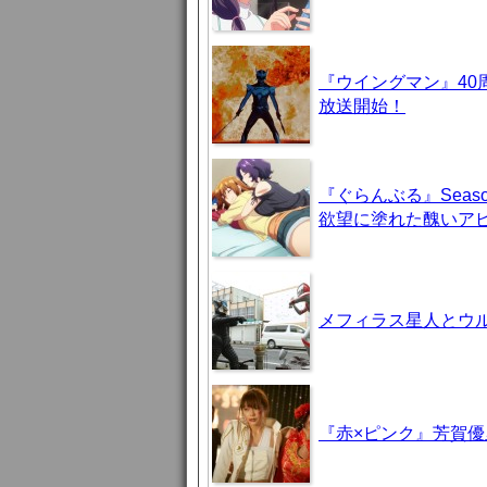
『ウイングマン』40
放送開始！
『ぐらんぶる』Seas
欲望に塗れた醜いア
メフィラス星人とウ
『赤×ピンク』芳賀