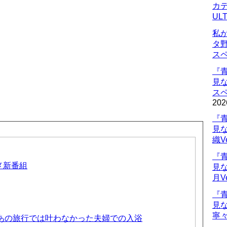
カデ
UL
私
タ
ス
『
見
ス
202
『
見
織V
『
ニメ新番組
見
月V
『
見
寧々
 あの旅行では叶わなかった夫婦での入浴