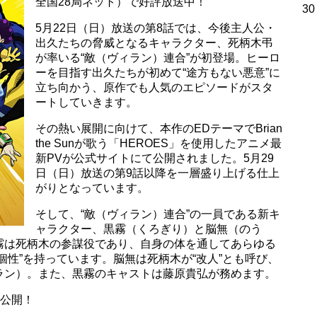
全国28局ネット）で好評放送中！
30
5月22日（日）放送の第8話では、今後主人公・
出久たちの脅威となるキャラクター、死柄木弔
が率いる“敵（ヴィラン）連合”が初登場。ヒーロ
ーを目指す出久たちが初めて“途方もない悪意”に
立ち向かう、原作でも人気のエピソードがスタ
ートしていきます。
その熱い展開に向けて、本作のEDテーマでBrian
the Sunが歌う「HEROES」を使用したアニメ最
新PVが公式サイトにて公開されました。5月29
日（日）放送の第9話以降を一層盛り上げる仕上
がりとなっています。
そして、“敵（ヴィラン）連合”の一員である新キ
ャラクター、黒霧（くろぎり）と脳無（のう
霧は死柄木の参謀役であり、自身の体を通してあらゆる
個性”を持っています。脳無は死柄木が“改人”とも呼び、
ラン）。また、黒霧のキャストは藤原貴弘が務めます。
画公開！