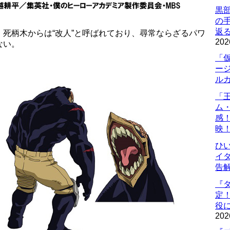
黒
の
返
死柄木からは“改人”と呼ばれており、尋常ならざるパワ
202
ない。
「
ー
ル
「
ム
感
映
ひ
イダ
告
『
定
役に
202