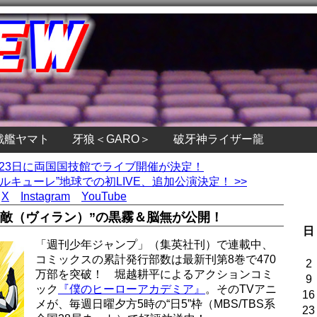
戦艦ヤマト
牙狼＜GARO＞
破牙神ライザー龍
2月23日に両国国技館でライブ開催が決定！
キューレ”地球での初LIVE、追加公演決定！ >>
X
Instagram
YouTube
“敵（ヴィラン）”の黒霧＆脳無が公開！
日
「週刊少年ジャンプ」（集英社刊）で連載中、
コミックスの累計発行部数は最新刊第8巻で470
2
万部を突破！ 堀越耕平によるアクションコミ
9
ック
『僕のヒーローアカデミア』
。そのTVアニ
16
メが、毎週日曜夕方5時の“日5”枠（MBS/TBS系
23