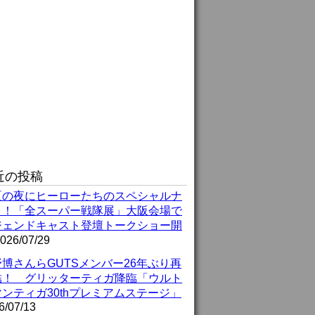
近の投稿
夏の夜にヒーローたちのスペシャルナ
ト！「全スーパー戦隊展」大阪会場で
ジェンドキャスト登壇トークショー開
026/07/29
博さんらGUTSメンバー26年ぶり再
結！ グリッターティガ降臨「ウルト
ンティガ30thプレミアムステージ」
6/07/13