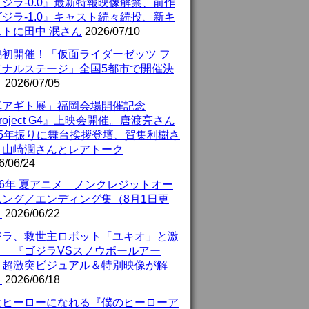
ジラ-0.0』最新特報映像解禁、前作
ジラ-1.0』キャスト続々続投、新キ
ストに田中 泯さん
2026/07/10
潟初開催！「仮面ライダーゼッツ フ
イナルステージ」全国5都市で開催決
！
2026/07/05
真アギト展」福岡会場開催記念
roject G4』上映会開催。唐渡亮さん
25年振りに舞台挨拶登壇、賀集利樹さ
、山崎潤さんとレアトーク
6/06/24
26年 夏アニメ ノンクレジットオー
ニング／エンディング集（8月1日更
）
2026/06/22
ジラ、救世主ロボット「ユキオ」と激
！ 『ゴジラVSスノウボールアー
』超激突ビジュアル＆特別映像が解
！
2026/06/18
はヒーローになれる『僕のヒーローア