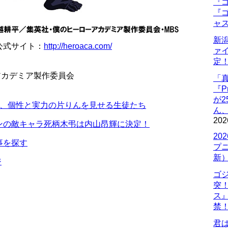
『ゴ
『ゴ
ャ
新
公式サイト：
http://heroaca.com/
ァ
定
アカデミア製作委員会
「
『P
が
話、個性と実力の片りんを見せる生徒たち
ん
202
ンの敵キャラ死柄木弔は内山昂輝に決定！
20
事を探す
プ
新
ジ
ゴ
突
ス
禁
君