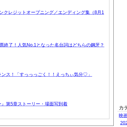
 ノンクレジットオープニング／エンディング集（8月1
票終了！人気No.1となった名台詞はどちらの鋼牙？
ランス！「すっっっごく！！えっちぃ気分♡」
ー』第5章ストーリー・場面写到着
カ
映
2