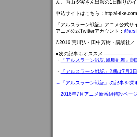
ん、内山夕実さん出演の1日限りの
申込サイトはこちら：http://l-tike.com/a
『アルスラーン戦記』アニメ公式サ
アニメ公式Twitterアカウント：
@ars
©2016 荒川弘・田中芳樹・講談社
●次の記事もオススメ ——————
・
『アルスラーン戦記 風塵乱舞』
・
『アルスラーン戦記』2期は7月3
→『アルスラーン戦記』の記事を探
→2016年7月アニメ新番組特設ペー