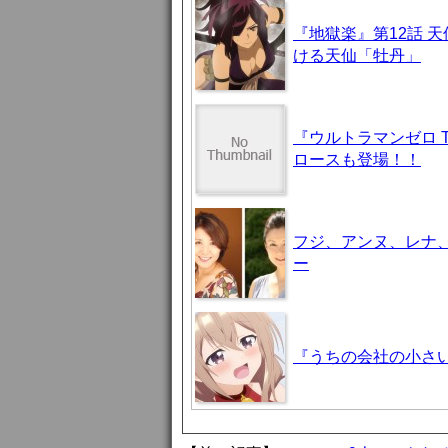
『地獄楽』第12話 
ける天仙「牡丹」
『ウルトラマンゼロ 
ロースも登場！！
フジ、アンヌ、レナ
ー
『うちの会社の小さい