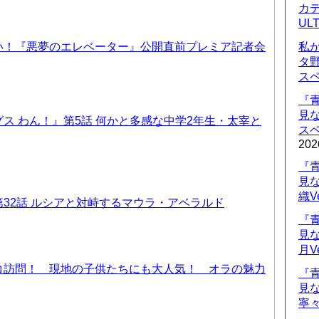
カデ
UL
い！『悪夢のエレベーター』公開直前プレミア記者会
私
タ
ス
『
見
ス わん！』第5話 何かと多感な中学2年生・太宰と
ス
202
『
見
織V
32話 ルシアと対峙するマウラ・アベラルド
『
見
月V
コ訪問！ 現地の子供たちにも大人気！ オラの魅力
『
見
寧々