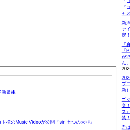
『ゴ
『ゴ
ャ
新
ァ
定
「
『P
が
ん
202
20
プ
新
ニメ新番組
ゴ
突
ス
禁
のMusic Videoが公開『sin 七つの大罪』
君