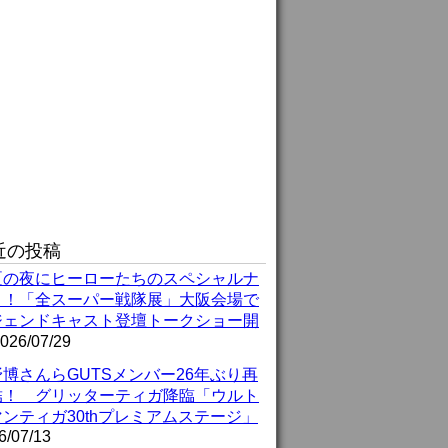
近の投稿
夏の夜にヒーローたちのスペシャルナ
ト！「全スーパー戦隊展」大阪会場で
ジェンドキャスト登壇トークショー開
026/07/29
博さんらGUTSメンバー26年ぶり再
結！ グリッターティガ降臨「ウルト
ンティガ30thプレミアムステージ」
6/07/13