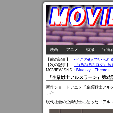
映画
アニメ
特撮
宇宙
【前の記事】
<< この9人でいら
【次の記事】
『ほのぼのログ』放送
MOVIEW SNS：
Bluesky
Threads
『企業戦士アルスラーン』第3
新作ショートアニメ『企業戦士アル
した！
現代社会の企業戦士になった『アル