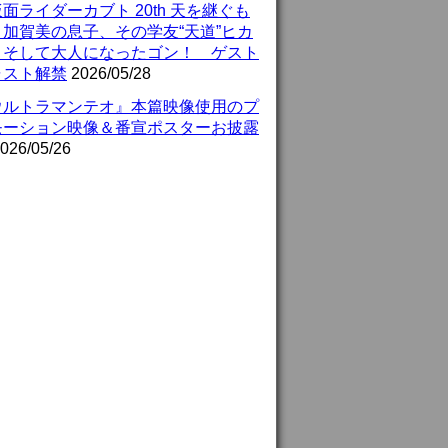
面ライダーカブト 20th 天を継ぐも
』加賀美の息子、その学友“天道”ヒカ
、そして大人になったゴン！ ゲスト
ャスト解禁
2026/05/28
ウルトラマンテオ』本篇映像使用のプ
モーション映像＆番宣ポスターお披露
026/05/26