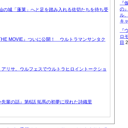
『仮
の
天仙の城「蓬莱」へと足を踏み入れる佐切たちを待ち受
ル
キ
『
ロ
THE MOVIE』ついに公開！ ウルトラマンサンタク
目
2
、アリサ。ウルフェスでウルトラヒロイントークショ
先輩の話』第6話 拓馬の初夢に現れた詩織里