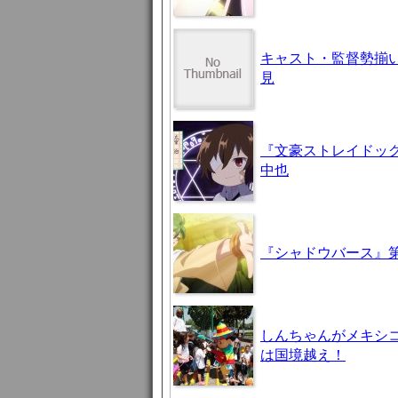
キャスト・監督勢揃
見
『文豪ストレイドッグ
中也
『シャドウバース』第
しんちゃんがメキシ
は国境越え！