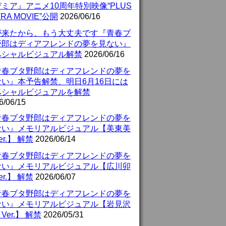
ミア』アニメ10周年特別映像“PLUS
TRA MOVIE”公開
2026/06/16
が来たから、もう大丈夫です『青春ブ
野郎はディアフレンドの夢を見ない』
ペシャルビジュアル解禁
2026/06/16
青春ブタ野郎はディアフレンドの夢を
ない』本予告解禁、明日6月16日には
ペシャルビジュアルを解禁
6/06/15
青春ブタ野郎はディアフレンドの夢を
ない』メモリアルビジュアル【美東美
er.】 解禁
2026/06/14
青春ブタ野郎はディアフレンドの夢を
ない』メモリアルビジュアル【広川卯
er.】 解禁
2026/06/07
青春ブタ野郎はディアフレンドの夢を
ない』メモリアルビジュアル【岩見沢
Ver.】 解禁
2026/05/31