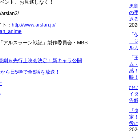
イベント、お見逃しなく！
黒
の
rslan2/
返
イト：
http://www.arslan.jp/
202
lan_anime
「
ー
／「アルスラーン戦記」製作委員会・MBS
ル
「
朗読劇＆先行上映会決定！新キャラ公開
ム
感
日から日5枠で全8話を放送！
映
す
ひ
イダ
ジ
告
『
定
役に
202