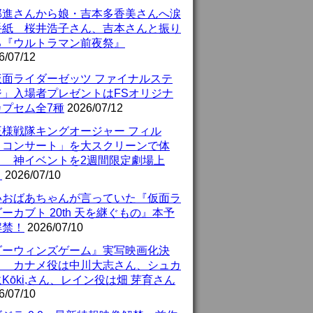
部進さんから娘・吉本多香美さんへ涙
手紙 桜井浩子さん、吉本さんと振り
る『ウルトラマン前夜祭』
6/07/12
仮面ライダーゼッツ ファイナルステ
ジ」入場者プレゼントはFSオリジナ
カプセム全7種
2026/07/12
王様戦隊キングオージャー フィル
・コンサート」を大スクリーンで体
！ 神イベントを2週間限定劇場上
！
2026/07/10
いおばあちゃんが言っていた『仮面ラ
ーカブト 20th 天を継ぐもの』本予
解禁！
2026/07/10
ダーウィンズゲーム』実写映画化決
！ カナメ役は中川大志さん、シュカ
Kōki,さん、レイン役は畑 芽育さん
6/07/10