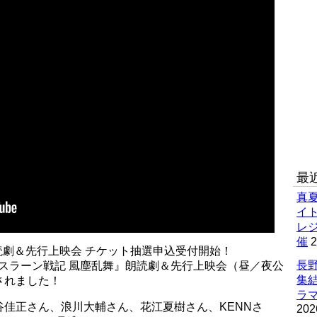
最
真
イ
レ
催
2
読劇＆先行上映会 チケット抽選申込受付開始！
長野
ルスラーン戦記 風塵乱舞』朗読劇＆先行上映会（昼／夜公
集
されました！
ラマ
佳正さん、浪川大輔さん、花江夏樹さん、KENNさ
202