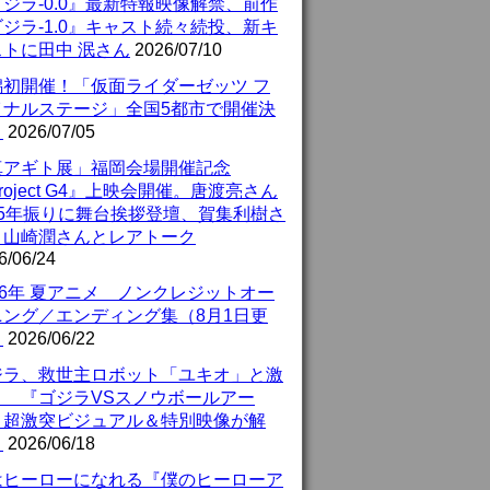
ジラ-0.0』最新特報映像解禁、前作
ジラ-1.0』キャスト続々続投、新キ
ストに田中 泯さん
2026/07/10
潟初開催！「仮面ライダーゼッツ フ
イナルステージ」全国5都市で開催決
！
2026/07/05
真アギト展」福岡会場開催記念
roject G4』上映会開催。唐渡亮さん
25年振りに舞台挨拶登壇、賀集利樹さ
、山崎潤さんとレアトーク
6/06/24
26年 夏アニメ ノンクレジットオー
ニング／エンディング集（8月1日更
）
2026/06/22
ジラ、救世主ロボット「ユキオ」と激
！ 『ゴジラVSスノウボールアー
』超激突ビジュアル＆特別映像が解
！
2026/06/18
はヒーローになれる『僕のヒーローア