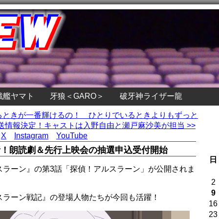
戦艦ヤマト
牙狼＜GARO＞
破牙神ライザー龍
れるときが一番輝けるの！ ひとりでいるときよりもずっと
情報決定！キャストは入野自由と瀬戸麻沙美が担当 >>
X
Instagram
YouTube
話！朗読劇＆先行上映会の抽選申込受付開始
日
スラーン』の第3話「探偵！アルスラーン」が公開されま
2
9
スラーン戦記』の登場人物たちが今回も活躍！
16
23