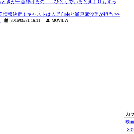
れるときが一番輝けるの！ ひとりでいるときよりもずっ
情報決定！キャストは入野自由と瀬戸麻沙美が担当 >>
ス
2016/05/21 16:11
MOVIEW
カ
映
2