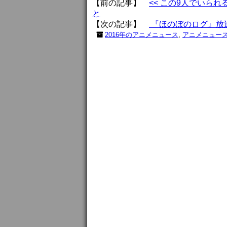
【前の記事】
<< この9人でいら
と
【次の記事】
『ほのぼのログ』放送
2016年のアニメニュース
,
アニメニュー