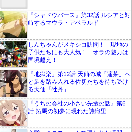
『シャドウバース』第32話 ルシアと対
峙するマウラ・アベラルド
しんちゃんがメキシコ訪問！ 現地の
子供たちにも大人気！ オラの魅力は
国境越え！
『地獄楽』第12話 天仙の城「蓬莱」へ
と足を踏み入れる佐切たちを待ち受け
る天仙「牡丹」
『うちの会社の小さい先輩の話』第6
話 拓馬の初夢に現れた詩織里