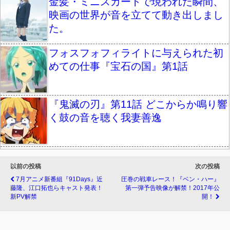
金髪・ミニスカートで現われた瞬間、
映画の世界が音を立てて動き出しまし
た。
フォスフォフィライトに与えられた初
めての仕事『宝石の国』第1話
『鬼滅の刃』第11話 どこからか鳴り響
く鼓の音を聴く我妻善逸
以前の投稿
次の投稿
7月アニメ新番組『91Days』近
圧巻の戦車レース！『ベン・ハー』
藤隆、江口拓也らキャスト発表！
第一弾予告映像が解禁！2017年公
新PV解禁
開！